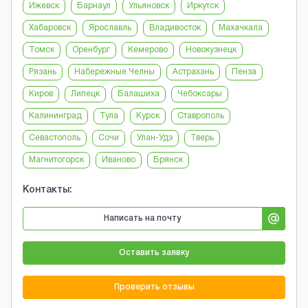
Ижевск
Барнаул
Ульяновск
Иркутск
Хабаровск
Ярославль
Владивосток
Махачкала
Томск
Оренбург
Кемерово
Новокузнецк
Рязань
Набережные Челны
Астрахань
Пенза
Киров
Липецк
Балашиха
Чебоксары
Калининград
Тула
Курск
Ставрополь
Севастополь
Сочи
Улан-Удэ
Тверь
Магнитогорск
Иваново
Брянск
Контакты:
Написать на почту
Оставить заявку
Проверить отзывы