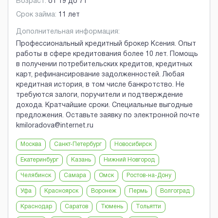
Возраст:
от
19
до
71
Срок займа:
11 лет
Дополнительная информация:
Профессиональный кредитный брокер Ксения. Опыт
работы в сфере кредитования более 10 лет. Помощь
в получении потребительских кредитов, кредитных
карт, рефинансирование задолженностей. Любая
кредитная история, в том числе банкротство. Не
требуются залоги, поручители и подтверждение
дохода. Кратчайшие сроки. Специальные выгодные
предложения. Оставьте заявку по электронной почте
kmiloradova@internet.ru
Москва
Санкт-Петербург
Новосибирск
Екатеринбург
Казань
Нижний Новгород
Челябинск
Самара
Омск
Ростов-на-Дону
Уфа
Красноярск
Воронеж
Пермь
Волгоград
Краснодар
Саратов
Тюмень
Тольятти