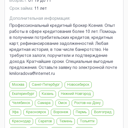
Возраст:
от
19
до
71
Срок займа:
11 лет
Дополнительная информация:
Профессиональный кредитный брокер Ксения. Опыт
работы в сфере кредитования более 10 лет. Помощь
в получении потребительских кредитов, кредитных
карт, рефинансирование задолженностей. Любая
кредитная история, в том числе банкротство. Не
требуются залоги, поручители и подтверждение
дохода. Кратчайшие сроки. Специальные выгодные
предложения. Оставьте заявку по электронной почте
kmiloradova@internet.ru
Москва
Санкт-Петербург
Новосибирск
Екатеринбург
Казань
Нижний Новгород
Челябинск
Самара
Омск
Ростов-на-Дону
Уфа
Красноярск
Воронеж
Пермь
Волгоград
Краснодар
Саратов
Тюмень
Тольятти