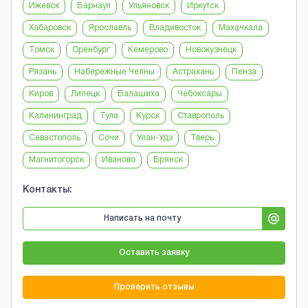
Ижевск
Барнаул
Ульяновск
Иркутск
Хабаровск
Ярославль
Владивосток
Махачкала
Томск
Оренбург
Кемерово
Новокузнецк
Рязань
Набережные Челны
Астрахань
Пенза
Киров
Липецк
Балашиха
Чебоксары
Калининград
Тула
Курск
Ставрополь
Севастополь
Сочи
Улан-Удэ
Тверь
Магнитогорск
Иваново
Брянск
Контакты:
Написать на почту
Оставить заявку
Проверить отзывы