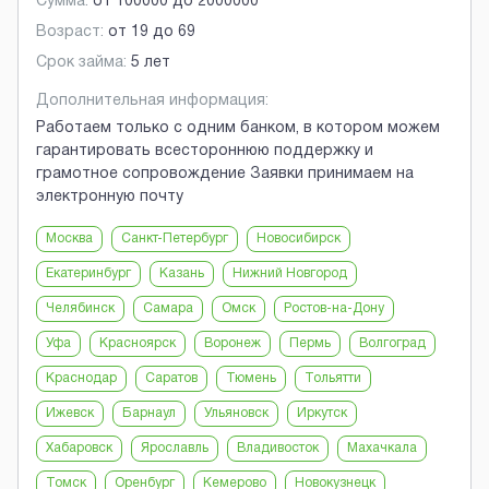
Сумма:
от
100000
до
2000000
Возраст:
от
19
до
69
Срок займа:
5 лет
Дополнительная информация:
Работаем только с одним банком, в котором можем
гарантировать всестороннюю поддержку и
грамотное сопровождение Заявки принимаем на
электронную почту
Москва
Санкт-Петербург
Новосибирск
Екатеринбург
Казань
Нижний Новгород
Челябинск
Самара
Омск
Ростов-на-Дону
Уфа
Красноярск
Воронеж
Пермь
Волгоград
Краснодар
Саратов
Тюмень
Тольятти
Ижевск
Барнаул
Ульяновск
Иркутск
Хабаровск
Ярославль
Владивосток
Махачкала
Томск
Оренбург
Кемерово
Новокузнецк