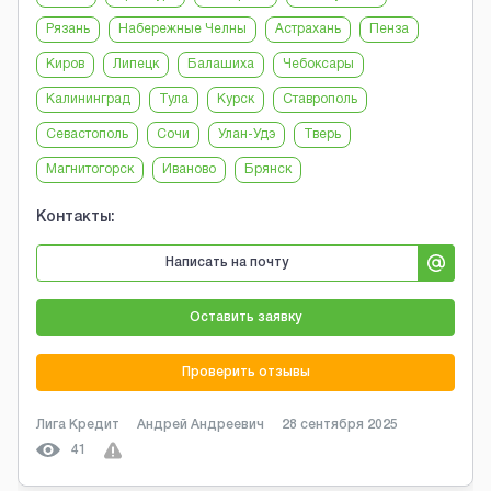
Рязань
Набережные Челны
Астрахань
Пенза
Киров
Липецк
Балашиха
Чебоксары
Калининград
Тула
Курск
Ставрополь
Севастополь
Сочи
Улан-Удэ
Тверь
Магнитогорск
Иваново
Брянск
Контакты:
Написать на почту
Оставить заявку
Проверить отзывы
Лига Кредит
Андрей Андреевич
28 сентября 2025
41