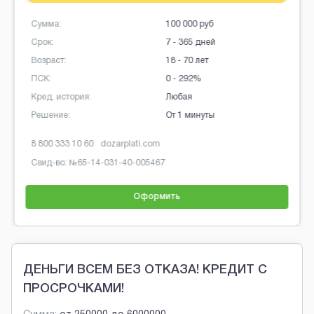
100 000 руб
Сумма:
1
7 - 365 дней
Срок:
1
18 - 70 лет
Возраст:
1
0 - 292%
ПСК:
0
Любая
Кред. история:
Л
От 1 минуты
Решение:
1
om
8 800 1001 363
srochnodengi.ru
467
Свид-во: №
2110552000304
рмить
Оформи
Brobaza - Обычные объявления
ДЕНЬГИ ВСЕМ БЕЗ ОТКАЗА! КРЕДИТ С
ПРОСРОЧКАМИ!