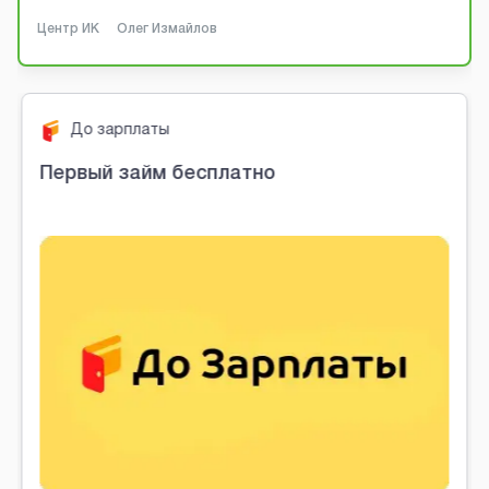
Центр ИК
Олег Измайлов
Срочноденьги
атно
Первый заём бесплатн