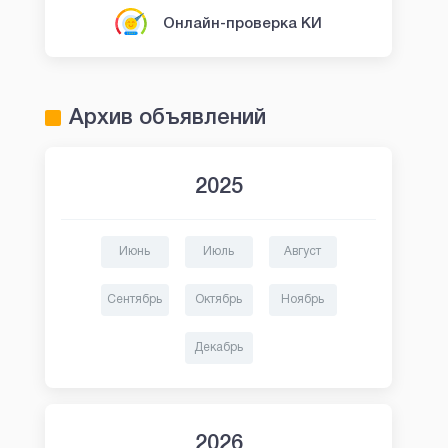
Онлайн-проверка КИ
Архив объявлений
2025
Июнь
Июль
Август
OneClickMoney
Fin5
Сентябрь
Октябрь
Ноябрь
Займ в OneClickMoney
Займы в Fin5
Декабрь
2026