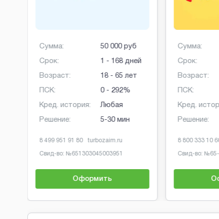
Сумма:
50 000 руб
Сумма:
Срок:
1 - 168 дней
Срок:
Возраст:
18 - 65 лет
Возраст:
ПСК:
0 - 292%
ПСК:
Кред. история:
Любая
Кред. истор
Решение:
5-30 мин
Решение:
8 499 951 91 80
turbozaim.ru
8 800 333 10 6
Свид-во: №
651303045003951
Свид-во: №
65
Оформить
О
Brobaza - Обычные объявления