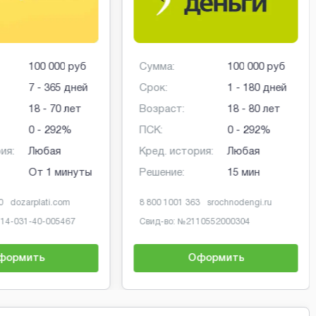
100 000 руб
Сумма:
100 000 руб
7 - 365 дней
Срок:
1 - 180 дней
18 - 70 лет
Возраст:
18 - 80 лет
0 - 292%
ПСК:
0 - 292%
ия:
Любая
Кред. история:
Любая
От 1 минуты
Решение:
15 мин
0
dozarplati.com
8 800 1001 363
srochnodengi.ru
-14-031-40-005467
Свид-во: №
2110552000304
формить
Оформить