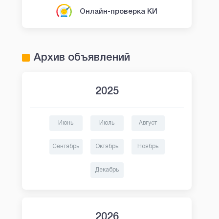
Онлайн-проверка КИ
Архив объявлений
2025
Июнь
Июль
Август
Быстроденьги
Манимен
Сентябрь
Октябрь
Ноябрь
Первый займ без
Первый займ б
процентов
Декабрь
2026