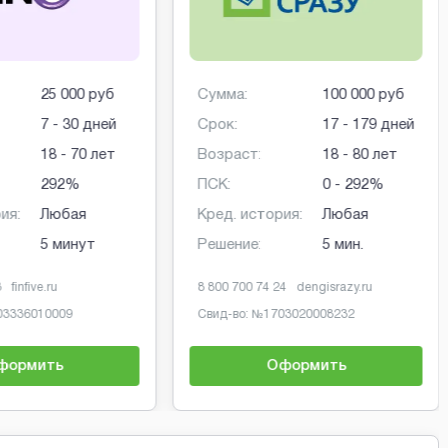
25 000 руб
Сумма:
100 000 руб
7 - 30 дней
Срок:
17 - 179 дней
18 - 70 лет
Возраст:
18 - 80 лет
292%
ПСК:
0 - 292%
ия:
Любая
Кред. история:
Любая
5 минут
Решение:
5 мин.
3
finfive.ru
8 800 700 74 24
dengisrazy.ru
03336010009
Свид-во: №
1703020008232
формить
Оформить