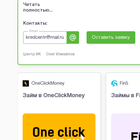
Читать
полностью...
Контакты:
Email
kredcentr@mail.ru
Оставить заявку
Центр ИК
Олег Измайлов
OneClickMoney
Fin5
о
Займ в OneClickMoney
Займы в F