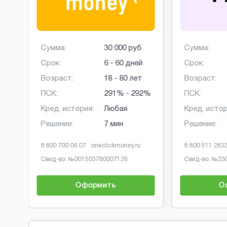
б
Сумма:
30 000 руб
Сумма:
й
Срок:
6 - 60 дней
Срок:
Возраст:
18 - 80 лет
Возраст:
ПСК:
291% - 292%
ПСК:
Кред. история:
Любая
Кред. истор
Решение:
7 мин
Решение:
8 800 700 06 07
oneclickmoney.ru
8 800 511 283
Свид-во: №
001503760007126
Свид-во: №
23
Оформить
О
Brobaza - Обычные объявления