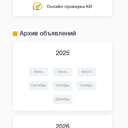
Онлайн-проверка КИ
Архив объявлений
2025
Июнь
Июль
Август
Быстроденьги
Манимен
Сентябрь
Октябрь
Ноябрь
Первый займ без
Первый займ б
процентов
Декабрь
2026