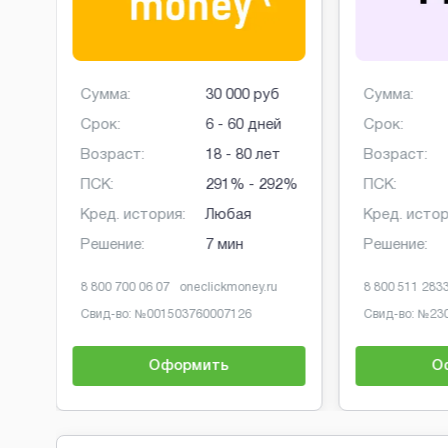
б
Сумма:
30 000 руб
Сумма:
й
Срок:
6 - 60 дней
Срок:
Возраст:
18 - 80 лет
Возраст:
ПСК:
291% - 292%
ПСК:
Кред. история:
Любая
Кред. истор
Решение:
7 мин
Решение:
8 800 700 06 07
oneclickmoney.ru
8 800 511 283
Свид-во: №
001503760007126
Свид-во: №
23
Оформить
О
Brobaza - Обычные объявления