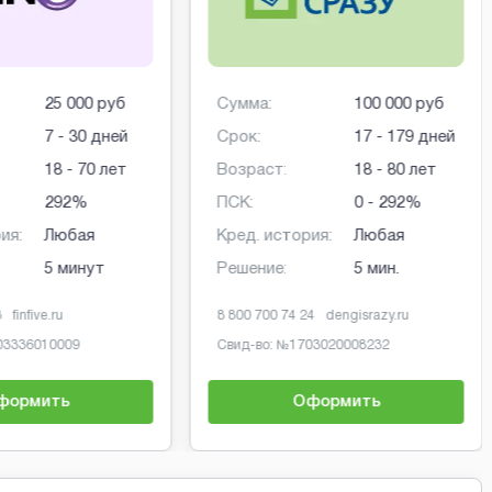
25 000 руб
Сумма:
100 000 руб
7 - 30 дней
Срок:
17 - 179 дней
18 - 70 лет
Возраст:
18 - 80 лет
292%
ПСК:
0 - 292%
ия:
Любая
Кред. история:
Любая
5 минут
Решение:
5 мин.
3
finfive.ru
8 800 700 74 24
dengisrazy.ru
03336010009
Свид-во: №
1703020008232
формить
Оформить