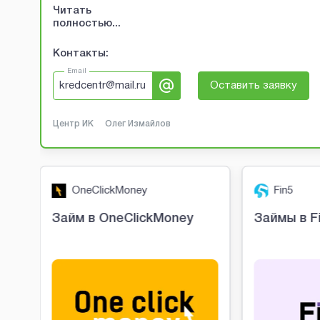
Читать
полностью...
Контакты:
Email
kredcentr@mail.ru
Оставить заявку
Центр ИК
Олег Измайлов
OneClickMoney
Fin5
о
Займ в OneClickMoney
Займы в F