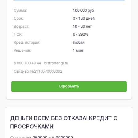
Сумма:
100 000 руб
Срок:
5 - 126 дней
Возраст:
18 - 70 лет
ПСК:
0 - 292%
Кред. история:
Любая
Решение:
1 мин
8 800 77 555 76
moneyman.ru
Свид-во: №
2110177000478
Оформить
Brobaza - Обычные объявления
ДЕНЬГИ ВСЕМ БЕЗ ОТКАЗА! КРЕДИТ С
ПРОСРОЧКАМИ!