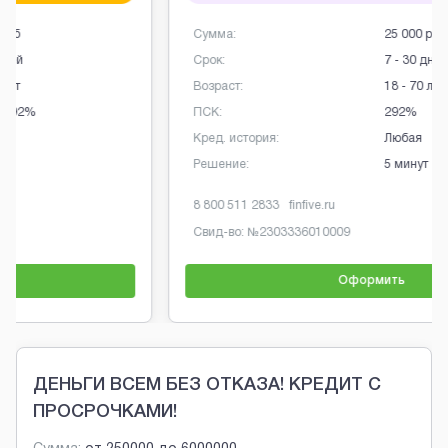
Сумма:
25 000 руб
Срок:
7 - 30 дней
Возраст:
18 - 70 лет
ПСК:
292%
Кред. история:
Любая
Решение:
5 минут
8 800 511 2833
finfive.ru
Свид-во: №
2303336010009
Оформить
Brobaza - Обычные объявления
ДЕНЬГИ ВСЕМ БЕЗ ОТКАЗА! КРЕДИТ С
ПРОСРОЧКАМИ!