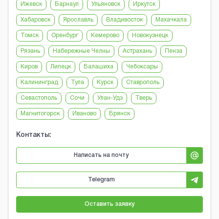
Ижевск
Барнаул
Ульяновск
Иркутск
Хабаровск
Ярославль
Владивосток
Махачкала
Томск
Оренбург
Кемерово
Новокузнецк
Рязань
Набережные Челны
Астрахань
Пенза
Киров
Липецк
Балашиха
Чебоксары
Калининград
Тула
Курск
Ставрополь
Севастополь
Сочи
Улан-Удэ
Тверь
Магнитогорск
Иваново
Брянск
Контакты:
Написать на почту
Telegram
Оставить заявку