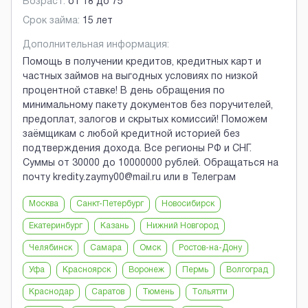
Возраст:
от
18
до
75
Срок займа:
15 лет
Дополнительная информация:
Помощь в получении кредитов, кредитных карт и
частных займов на выгодных условиях по низкой
процентной ставке! В день обращения по
минимальному пакету документов без поручителей,
предоплат, залогов и скрытых комиссий! Поможем
заёмщикам с любой кредитной историей без
подтверждения дохода. Все регионы РФ и СНГ.
Суммы от 30000 до 10000000 рублей. Обращаться на
почту kredity.zaymy00@mail.ru или в Телеграм
Москва
Санкт-Петербург
Новосибирск
Екатеринбург
Казань
Нижний Новгород
Челябинск
Самара
Омск
Ростов-на-Дону
Уфа
Красноярск
Воронеж
Пермь
Волгоград
Краснодар
Саратов
Тюмень
Тольятти