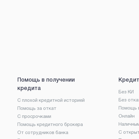
Помощь в получении
Кредит
кредита
Без КИ
Без отка
С плохой кредитной историей
Помощь в
Помощь за откат
Онлайн
С просрочками
Наличны
Помощь кредитного брокера
С откры
От сотрудников банка