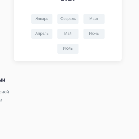
Январь
Февраль
Март
Апрель
Май
Июнь
Июль
ми
рией
и