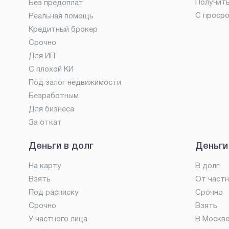
Получит
Без предоплат
С проср
Реальная помощь
Кредитный брокер
Срочно
Для ИП
С плохой КИ
Под залог недвижимости
Безработным
Для бизнеса
За откат
Деньги в долг
Деньги
На карту
В долг
Взять
От частн
Под расписку
Срочно
Срочно
Взять
У частного лица
В Москв