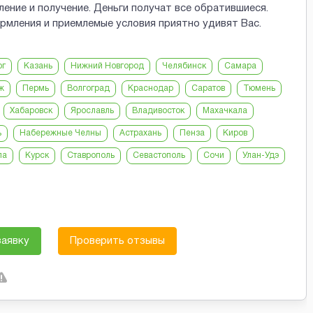
ение и получение. Деньги получат все обратившиеся.
мления и приемлемые условия приятно удивят Вас.
рг
Казань
Нижний Новгород
Челябинск
Самара
ж
Пермь
Волгоград
Краснодар
Саратов
Тюмень
Хабаровск
Ярославль
Владивосток
Махачкала
ь
Набережные Челны
Астрахань
Пенза
Киров
ла
Курск
Ставрополь
Севастополь
Сочи
Улан-Удэ
заявку
Проверить отзывы