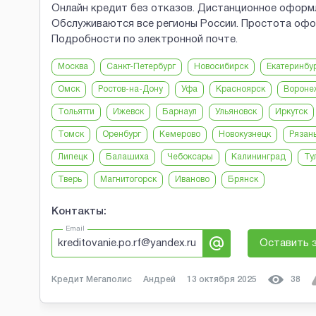
Онлайн кредит без отказов. Дистанционное оформл
Обслуживаются все регионы России. Простота офор
Подробности по электронной почте.
Москва
Санкт-Петербург
Новосибирск
Екатеринбу
Омск
Ростов-на-Дону
Уфа
Красноярск
Вороне
Тольятти
Ижевск
Барнаул
Ульяновск
Иркутск
Томск
Оренбург
Кемерово
Новокузнецк
Рязан
Липецк
Балашиха
Чебоксары
Калининград
Ту
Тверь
Магнитогорск
Иваново
Брянск
Контакты:
Email
kreditovanie.po.rf@yandex.ru
Оставить 
Кредит Мегаполис
Андрей
13 октября 2025
38