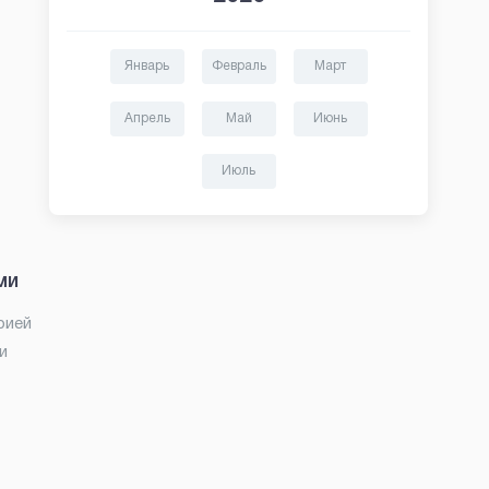
Январь
Февраль
Март
Апрель
Май
Июнь
Июль
ми
рией
и