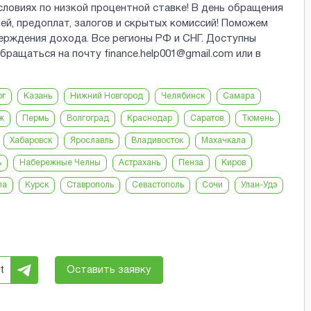
словиях по низкой процентной ставке! В день обращения
ей, предоплат, залогов и скрытых комиссий! Поможем
ерждения дохода. Все регионы РФ и СНГ. Доступны
бращаться на почту finance.help001@gmail.com или в
рг
Казань
Нижний Новгород
Челябинск
Самара
ж
Пермь
Волгоград
Краснодар
Саратов
Тюмень
Хабаровск
Ярославль
Владивосток
Махачкала
ь
Набережные Челны
Астрахань
Пенза
Киров
ла
Курск
Ставрополь
Севастополь
Сочи
Улан-Удэ
t
Оставить заявку