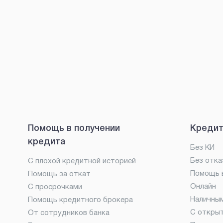
Помощь в получении
Кредит
кредита
Без КИ
Без отка
С плохой кредитной историей
Помощь в
Помощь за откат
Онлайн
С просрочками
Наличны
Помощь кредитного брокера
С откры
От сотрудников банка