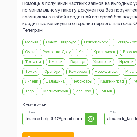
Помощь в получении частных займов на выгодных у
по минимальному пакету документов без поручител
заёмщикам с любой кредитной историей без подтв
кредитные каникулы и отсрочка первого платежа. О
Телеграм
Москва
Санкт-Петербург
Новосибирск
Екатеринбу
Омск
Ростов-на-Дону
Уфа
Красноярск
Вороне
Тольятти
Ижевск
Барнаул
Ульяновск
Иркутск
Томск
Оренбург
Кемерово
Новокузнецк
Рязан
Липецк
Балашиха
Чебоксары
Калининград
Ту
Тверь
Магнитогорск
Иваново
Брянск
Контакты:
Email
Telegram
finance.help001@gmail.com
alexandr_kredi