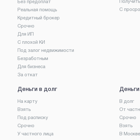
Получит
Без предоплат
С проср
Реальная помощь
Кредитный брокер
Срочно
Для ИП
С плохой КИ
Под залог недвижимости
Безработным
Для бизнеса
За откат
Деньги в долг
Деньги
На карту
В долг
Взять
От частн
Под расписку
Срочно
Срочно
Взять
У частного лица
В Москв