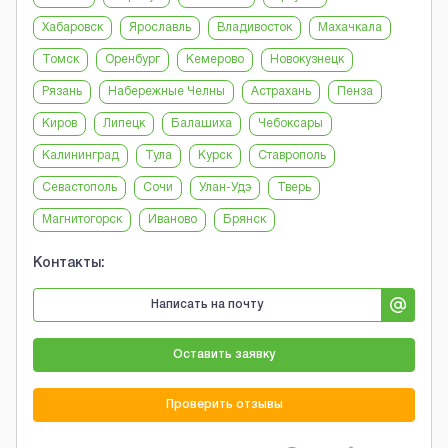
Хабаровск
Ярославль
Владивосток
Махачкала
Томск
Оренбург
Кемерово
Новокузнецк
Рязань
Набережные Челны
Астрахань
Пенза
Киров
Липецк
Балашиха
Чебоксары
Калининград
Тула
Курск
Ставрополь
Севастополь
Сочи
Улан-Удэ
Тверь
Магнитогорск
Иваново
Брянск
Контакты:
Написать на почту
Оставить заявку
Проверить отзывы