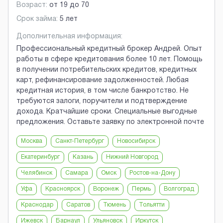
Возраст:
от
19
до
70
Срок займа:
5 лет
Дополнительная информация:
Профессиональный кредитный брокер Андрей. Опыт
работы в сфере кредитования более 10 лет. Помощь
в получении потребительских кредитов, кредитных
карт, рефинансирование задолженностей. Любая
кредитная история, в том числе банкротство. Не
требуются залоги, поручители и подтверждение
дохода. Кратчайшие сроки. Специальные выгодные
предложения. Оставьте заявку по электронной почте
Москва
Санкт-Петербург
Новосибирск
Екатеринбург
Казань
Нижний Новгород
Челябинск
Самара
Омск
Ростов-на-Дону
Уфа
Красноярск
Воронеж
Пермь
Волгоград
Краснодар
Саратов
Тюмень
Тольятти
Ижевск
Барнаул
Ульяновск
Иркутск