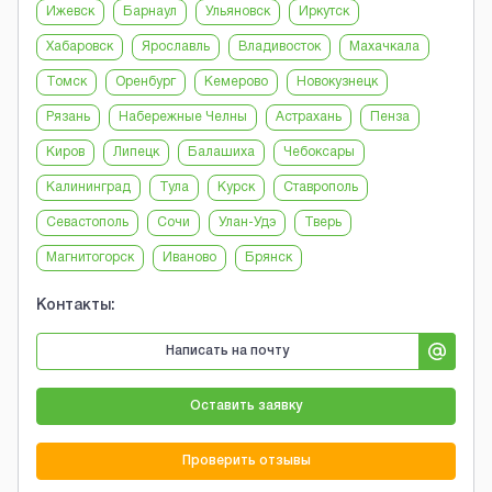
Ижевск
Барнаул
Ульяновск
Иркутск
Хабаровск
Ярославль
Владивосток
Махачкала
Томск
Оренбург
Кемерово
Новокузнецк
Рязань
Набережные Челны
Астрахань
Пенза
Киров
Липецк
Балашиха
Чебоксары
Калининград
Тула
Курск
Ставрополь
Севастополь
Сочи
Улан-Удэ
Тверь
Магнитогорск
Иваново
Брянск
Контакты:
Написать на почту
Оставить заявку
Проверить отзывы