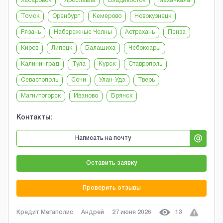
Хабаровск
Ярославль
Владивосток
Махачкала
Томск
Оренбург
Кемерово
Новокузнецк
Рязань
Набережные Челны
Астрахань
Пенза
Киров
Липецк
Балашиха
Чебоксары
Калининград
Тула
Курск
Ставрополь
Севастополь
Сочи
Улан-Удэ
Тверь
Магнитогорск
Иваново
Брянск
Контакты:
Написать на почту
Оставить заявку
Проверить отзывы
Кредит Мегаполис
Андрей
27 июня 2026
13