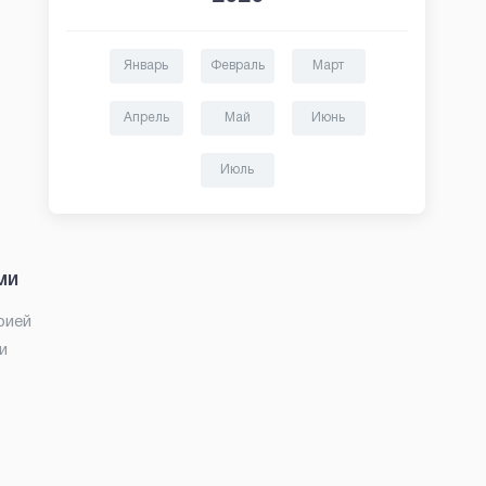
Январь
Февраль
Март
Апрель
Май
Июнь
Июль
ми
рией
и