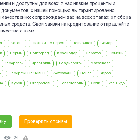
нии и доступны для всех! У нас низкие проценты и
 документов, с нашей помощью вы гарантированно
качественно: сопровождаем вас на всех этапах: от сбора
мных средств. Свои заявки на кредитование отправляйте
ничество с вами
рг
Казань
Нижний Новгород
Челябинск
Самара
ж
Пермь
Волгоград
Краснодар
Саратов
Тюмень
Хабаровск
Ярославль
Владивосток
Махачкала
ь
Набережные Челны
Астрахань
Пенза
Киров
ла
Курск
Ставрополь
Севастополь
Сочи
Улан-Удэ
вку
Проверить отзывы
34