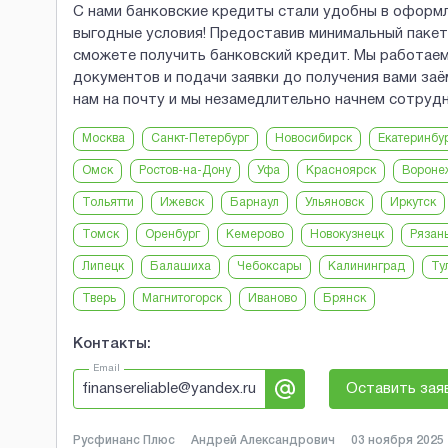
С нами банковские кредиты стали удобны в оформле
выгодные условия! Предоставив минимальный пакет
сможете получить банковский кредит. Мы работаем 
документов и подачи заявки до получения вами заё
нам на почту и мы незамедлительно начнем сотруд
Москва
Санкт-Петербург
Новосибирск
Екатеринбу
Омск
Ростов-на-Дону
Уфа
Красноярск
Вороне
Тольятти
Ижевск
Барнаул
Ульяновск
Иркутск
Томск
Оренбург
Кемерово
Новокузнецк
Рязан
Липецк
Балашиха
Чебоксары
Калининград
Ту
Тверь
Магнитогорск
Иваново
Брянск
Контакты:
Email
finansereliable@yandex.ru
Оставить зая
Русфинанс Плюс
Андрей Александрович
03 ноября 2025