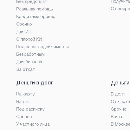
Получит
Без предоплат
С проср
Реальная помощь
Кредитный брокер
Срочно
Для ИП
С плохой КИ
Под залог недвижимости
Безработным
Для бизнеса
За откат
Деньги в долг
Деньги
На карту
В долг
Взять
От частн
Под расписку
Срочно
Срочно
Взять
У частного лица
В Москв