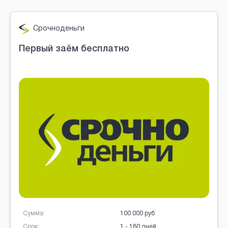
Brobaza - VIP-объявления
OneClickMoney
Займ в OneClickMoney
Сумма:
30 000 руб
Срок:
6 - 60 дней