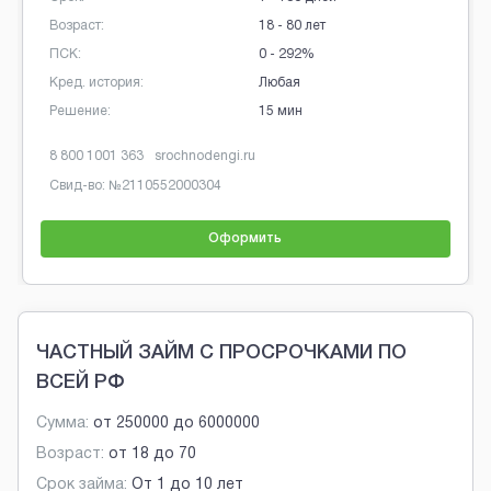
Возраст:
18 - 80 лет
ПСК:
291% - 292%
Кред. история:
Любая
Решение:
7 мин
8 800 700 06 07
oneclickmoney.ru
Свид-во: №
001503760007126
Оформить
Brobaza - Обычные объявления
ЧАСТНЫЙ ЗАЙМ С ПРОСРОЧКАМИ ПО
ВСЕЙ РФ
Сумма:
от
250000
до
6000000
Возраст:
от
18
до
70
Срок займа:
От 1 до 10 лет