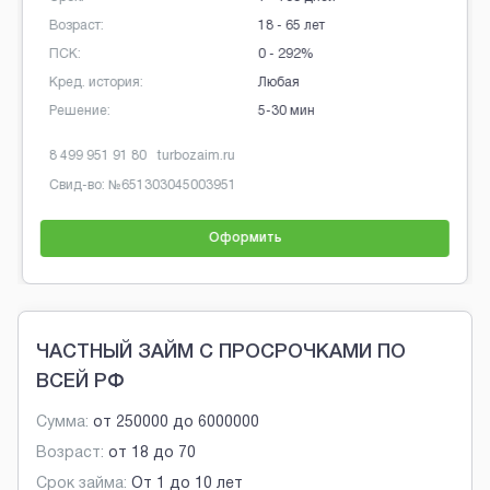
Возраст:
18 - 70 лет
ПСК:
0 - 292%
Кред. история:
Любая
Решение:
От 1 минуты
8 800 333 10 60
dozarplati.com
Свид-во: №
65-14-031-40-005467
Оформить
Brobaza - Обычные объявления
ЧАСТНЫЙ ЗАЙМ С ПРОСРОЧКАМИ ПО
ВСЕЙ РФ
Сумма:
от
250000
до
6000000
Возраст:
от
18
до
70
Срок займа:
От 1 до 10 лет