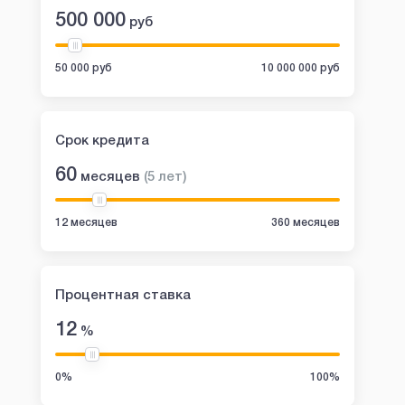
Займ в OneClickMoney
Займы в Fin5
500 000
руб
50 000 руб
10 000 000 руб
Срок кредита
60
месяцев
(
5
лет
)
12 месяцев
360 месяцев
Сумма:
30 000 руб
Сумма:
2
Срок:
6 - 60 дней
Срок:
7
Возраст:
18 - 80 лет
Возраст:
1
Процентная ставка
ПСК:
291% - 292%
ПСК:
12
%
Кред. история:
Любая
Кред. история:
Решение:
7 мин
Решение:
0%
100%
8 800 700 06 07
oneclickmoney.ru
8 800 511 2833
finfive.