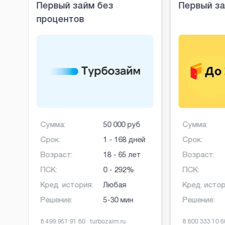
Первый займ без
Первый за
процентов
Сумма:
50 000 руб
Сумма:
Срок:
1 - 168 дней
Срок:
Возраст:
18 - 65 лет
Возраст:
ПСК:
0 - 292%
ПСК:
Кред. история:
Любая
Кред. истор
Решение:
5-30 мин
Решение:
8 499 951 91 80
turbozaim.ru
8 800 333 10 6