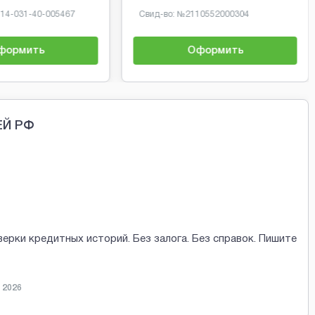
-14-031-40-005467
Свид-во: №
2110552000304
формить
Оформить
ЕЙ РФ
верки кредитных историй. Без залога. Без справок. Пишите
 2026