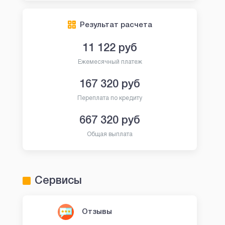
Свид-во: №
001503760007126
Свид-во: №
230333601
Результат расчета
Оформить
Оформи
11 122
руб
Ежемесячный платеж
167 320
руб
Переплата по кредиту
667 320
руб
Общая выплата
Сервисы
Отзывы