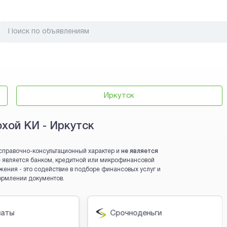
Иркутск
охой КИ - Иркутск
справочно-консультационный характер и
не является
 не является банком, кредитной или микрофинансовой
жения - это содействие в подборе финансовых услуг и
ормлении документов.
латы
Срочноденьги