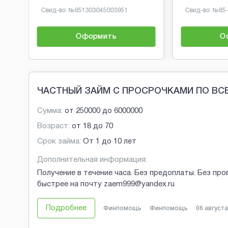
Свид-во: №
651303045003951
Свид-во: №
65
Оформить
О
Brobaza - Обычные объявления
ЧАСТНЫЙ ЗАЙМ С ПРОСРОЧКАМИ ПО ВС
Сумма:
от
250000
до
6000000
Возраст:
от
18
до
70
Срок займа:
От 1 до 10 лет
Дополнительная информация:
Получение в течение часа. Без предоплаты. Без про
быстрее на почту zaem999@yandex.ru
Подробнее
Финпомощь
Финпомощь
06 августа