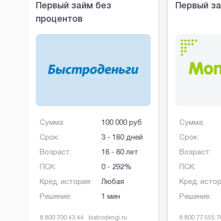
Первый займ без
Первый за
процентов
б
Сумма:
100 000 руб
Сумма:
ней
Срок:
3 - 180 дней
Срок:
Возраст:
18 - 80 лет
Возраст:
ПСК:
0 - 292%
ПСК:
Кред. история:
Любая
Кред. истор
Решение:
1 мин
Решение:
8 800 700 43 44
bistrodengi.ru
8 800 77 555 7