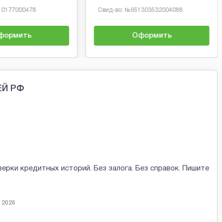
10177000478
Свид-во: №
651303532004088
формить
Оформить
ЕЙ РФ
верки кредитных историй. Без залога. Без справок. Пишите
 2026