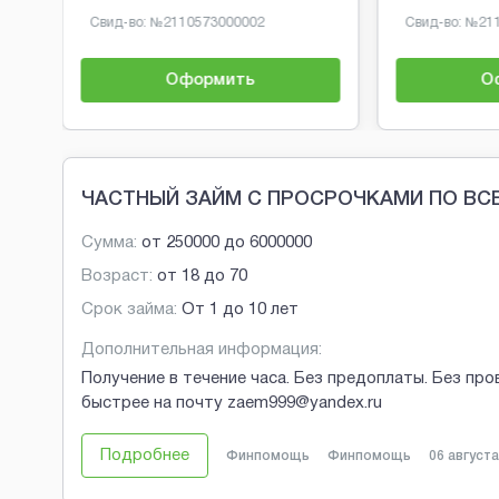
Свид-во: №
2110573000002
Свид-во: №
21
Оформить
О
Brobaza - Обычные объявления
ЧАСТНЫЙ ЗАЙМ С ПРОСРОЧКАМИ ПО ВС
Сумма:
от
250000
до
6000000
Возраст:
от
18
до
70
Срок займа:
От 1 до 10 лет
Дополнительная информация:
Получение в течение часа. Без предоплаты. Без про
быстрее на почту zaem999@yandex.ru
Подробнее
Финпомощь
Финпомощь
06 августа