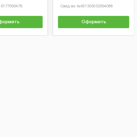
10177000478
Свид-во: №
651303532004088
формить
Оформить