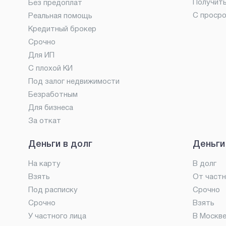
Получит
Без предоплат
С проср
Реальная помощь
Кредитный брокер
Срочно
Для ИП
С плохой КИ
Под залог недвижимости
Безработным
Для бизнеса
За откат
Деньги в долг
Деньги
На карту
В долг
Взять
От частн
Под расписку
Срочно
Срочно
Взять
У частного лица
В Москв