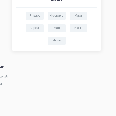
Январь
Февраль
Март
Апрель
Май
Июнь
Июль
ми
рией
и