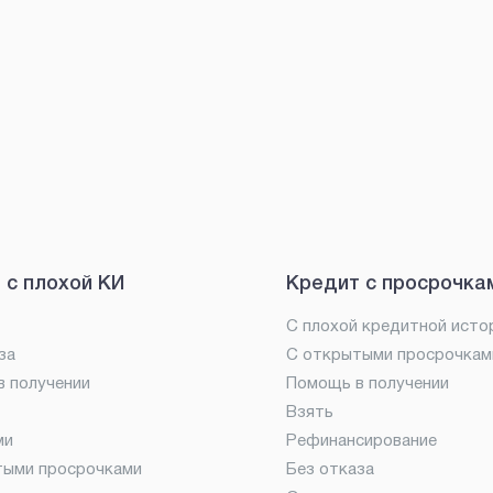
 с плохой КИ
Кредит с просрочка
С плохой кредитной исто
за
С открытыми просрочкам
 получении
Помощь в получении
Взять
ми
Рефинансирование
тыми просрочками
Без отказа