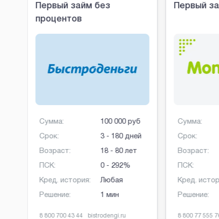
Первый займ без
Первый за
процентов
б
Сумма:
100 000 руб
Сумма:
ней
Срок:
3 - 180 дней
Срок:
Возраст:
18 - 80 лет
Возраст:
ПСК:
0 - 292%
ПСК:
Кред. история:
Любая
Кред. истор
Решение:
1 мин
Решение:
8 800 700 43 44
bistrodengi.ru
8 800 77 555 7