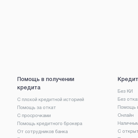
Помощь в получении
Кредит
кредита
Без КИ
Без отка
С плохой кредитной историей
Помощь в
Помощь за откат
Онлайн
С просрочками
Наличны
Помощь кредитного брокера
С откры
От сотрудников банка