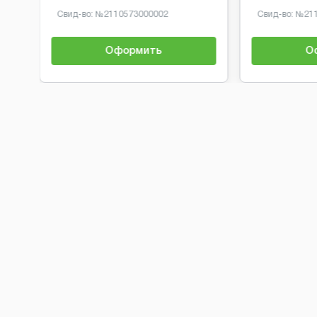
Свид-во: №
2110573000002
Свид-во: №
21
Оформить
О
Brobaza - Обычные объявления