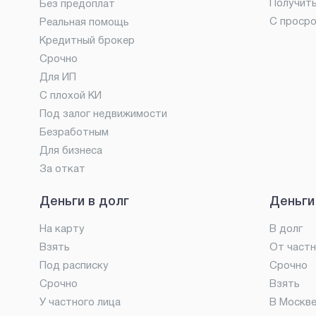
Получит
Без предоплат
С проср
Реальная помощь
Кредитный брокер
Срочно
Для ИП
С плохой КИ
Под залог недвижимости
Безработным
Для бизнеса
За откат
Деньги в долг
Деньги
На карту
В долг
Взять
От частн
Под расписку
Срочно
Срочно
Взять
У частного лица
В Москв