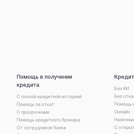
Помощь в получении
Кредит
кредита
Без КИ
Без отка
С плохой кредитной историей
Помощь в
Помощь за откат
Онлайн
С просрочками
Наличны
Помощь кредитного брокера
С откры
От сотрудников банка