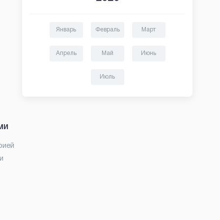
Январь
Февраль
Март
Апрель
Май
Июнь
Июль
ми
рией
и