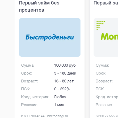
Первый займ без
Первый за
процентов
б
Сумма:
100 000 руб
Сумма:
ней
Срок:
3 - 180 дней
Срок:
Возраст:
18 - 80 лет
Возраст:
ПСК:
0 - 292%
ПСК:
Кред. история:
Любая
Кред. истор
Решение:
1 мин
Решение:
8 800 700 43 44
bistrodengi.ru
8 800 77 555 7