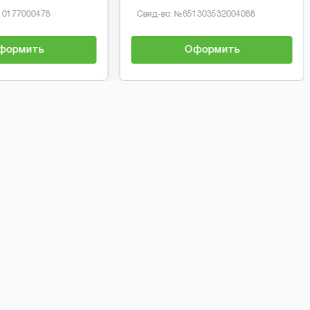
10177000478
Свид-во: №
651303532004088
формить
Оформить