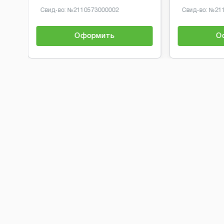
Свид-во: №
2110573000002
Свид-во: №
21
Оформить
О
Brobaza - Обычные объявления