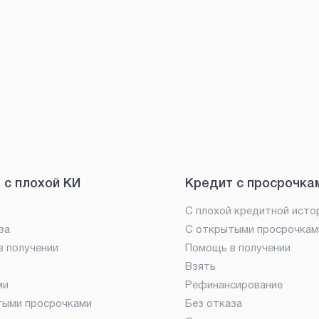
 с плохой КИ
Кредит с просрочка
С плохой кредитной исто
за
С открытыми просрочкам
 получении
Помощь в получении
Взять
ми
Рефинансирование
тыми просрочками
Без отказа