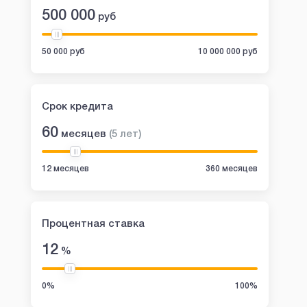
Первый займ без
Первый займ б
500 000
руб
процентов
50 000 руб
10 000 000 руб
Срок кредита
60
месяцев
(
5
лет
)
12 месяцев
360 месяцев
Сумма:
100 000 руб
Сумма:
1
Срок:
3 - 180 дней
Срок:
5
Возраст:
18 - 80 лет
Возраст:
1
Процентная ставка
ПСК:
0 - 292%
ПСК:
0
12
%
Кред. история:
Любая
Кред. история:
Решение:
1 мин
Решение:
1
0%
100%
8 800 700 43 44
bistrodengi.ru
8 800 77 555 76
mone