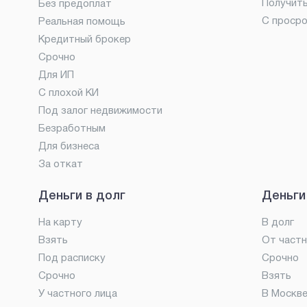
Получит
Без предоплат
С проср
Реальная помощь
Кредитный брокер
Срочно
Для ИП
С плохой КИ
Под залог недвижимости
Безработным
Для бизнеса
За откат
Деньги в долг
Деньги
На карту
В долг
Взять
От частн
Под расписку
Срочно
Срочно
Взять
У частного лица
В Москв