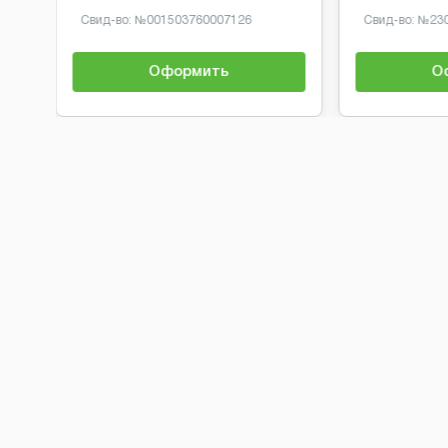
Свид-во: №
001503760007126
Свид-во: №
23
Оформить
О
Brobaza - Обычные объявления