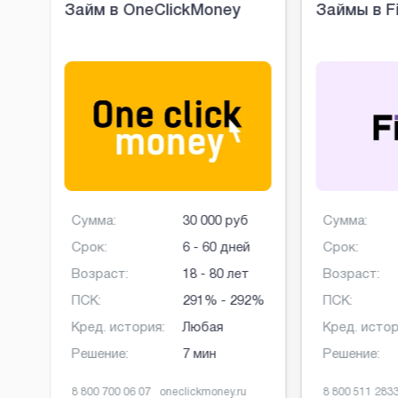
о
Займ в OneClickMoney
Займы в F
б
Сумма:
30 000 руб
Сумма:
й
Срок:
6 - 60 дней
Срок:
Возраст:
18 - 80 лет
Возраст:
ПСК:
291% - 292%
ПСК:
Кред. история:
Любая
Кред. истор
Решение:
7 мин
Решение:
8 800 700 06 07
oneclickmoney.ru
8 800 511 283