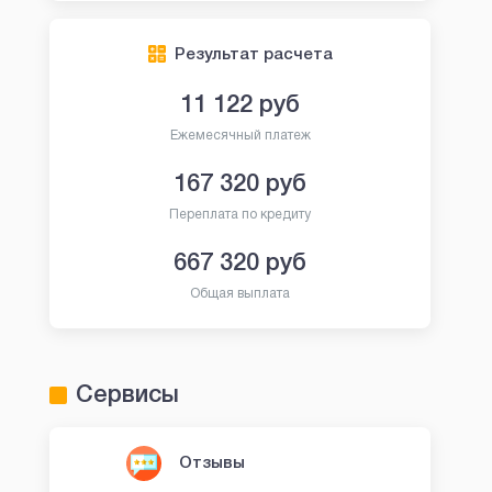
Свид-во: №
2110573000002
Свид-во: №
211017700
Результат расчета
Оформить
Оформи
11 122
руб
Ежемесячный платеж
167 320
руб
Переплата по кредиту
667 320
руб
Общая выплата
Сервисы
Отзывы