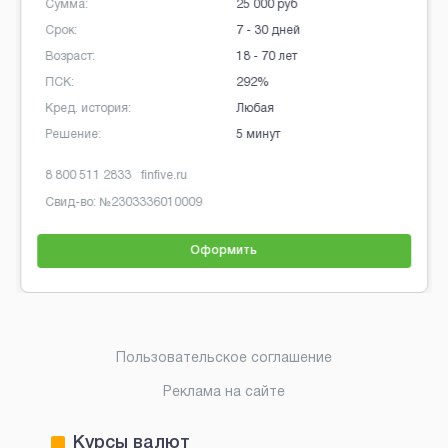
Сумма:
25 000 руб
Срок:
7 - 30 дней
Возраст:
18 - 70 лет
ПСК:
292%
Кред. история:
Любая
Решение:
5 минут
8 800 511 2833
finfive.ru
Свид-во: №
2303336010009
Оформить
Brobaza - Обычные объявления
Пользовательское соглашение
Реклама на сайте
Курсы валют