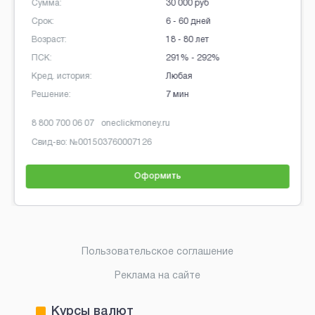
Сумма:
30 000 руб
Срок:
6 - 60 дней
Возраст:
18 - 80 лет
ПСК:
291% - 292%
Кред. история:
Любая
Решение:
7 мин
8 800 700 06 07
oneclickmoney.ru
Свид-во: №
001503760007126
Оформить
Brobaza - Обычные объявления
Пользовательское соглашение
Реклама на сайте
Курсы валют