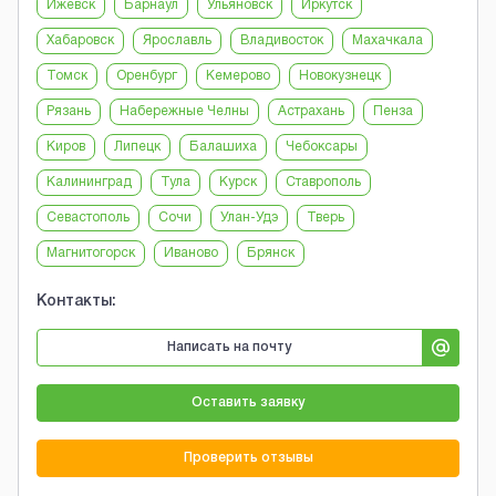
Ижевск
Барнаул
Ульяновск
Иркутск
Хабаровск
Ярославль
Владивосток
Махачкала
Томск
Оренбург
Кемерово
Новокузнецк
Рязань
Набережные Челны
Астрахань
Пенза
Киров
Липецк
Балашиха
Чебоксары
Калининград
Тула
Курск
Ставрополь
Севастополь
Сочи
Улан-Удэ
Тверь
Магнитогорск
Иваново
Брянск
Контакты:
Написать на почту
Оставить заявку
Проверить отзывы