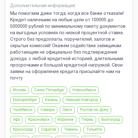
Дополнительная информация:
Мы помогаем даже тогда, когда все банки отказали!
Кредит наличными на любые цели от 100000 до
5000000 рублей по минимальному пакету документов
на выгодных условиях по низкой процентной ставке.
Строго без предоплаты, поручителей, залогов и
скрытых комиссий! Окажем содействие заёмщикам:
работающим не официально без подтверждения
дохода, с любой кредитной историей, длительными
просрочками и большой кредитной нагрузкой. Свои
заявки на оформление кредита присылайте нам на
почту
Москва
Санкт-Петербург
Новосибирск
Екатеринбург
Казань
Нижний Новгород
Челябинск
Самара
Омск
Ростов-на-Дону
Уфа
Красноярск
Воронеж
Пермь
Волгоград
Краснодар
Саратов
Тюмень
Тольятти