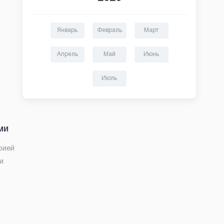
Январь
Февраль
Март
Апрель
Май
Июнь
Июль
ми
рией
и