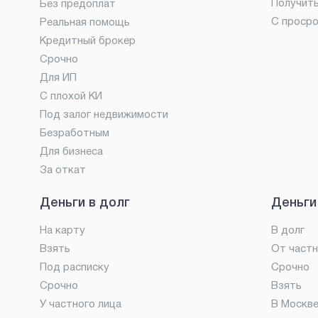
Получит
Без предоплат
С проср
Реальная помощь
Кредитный брокер
Срочно
Для ИП
С плохой КИ
Под залог недвижимости
Безработным
Для бизнеса
За откат
Деньги в долг
Деньги
На карту
В долг
Взять
От частн
Под расписку
Срочно
Срочно
Взять
У частного лица
В Москв