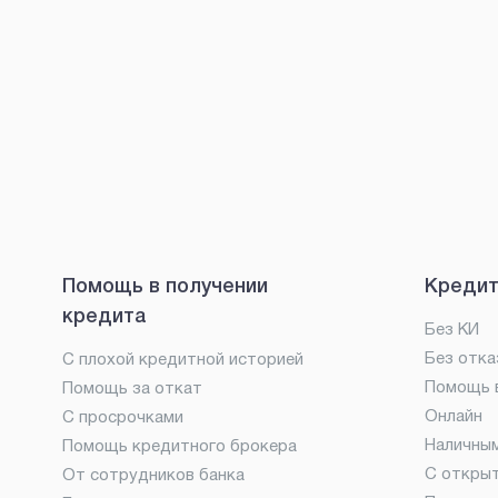
Помощь в получении
Кредит
кредита
Без КИ
Без отка
С плохой кредитной историей
Помощь в
Помощь за откат
Онлайн
С просрочками
Наличны
Помощь кредитного брокера
С откры
От сотрудников банка