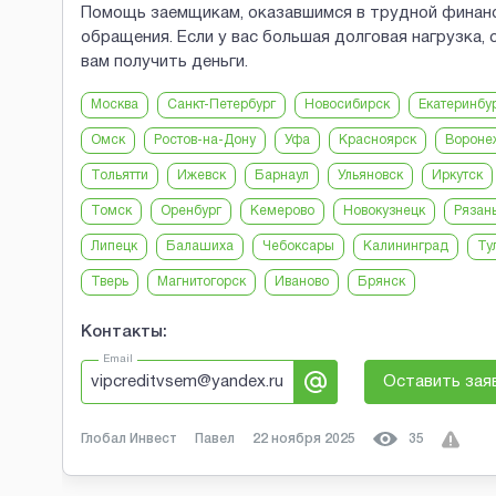
Помощь заемщикам, оказавшимся в трудной финанс
обращения. Если у вас большая долговая нагрузка, 
вам получить деньги.
Москва
Санкт-Петербург
Новосибирск
Екатеринбу
Омск
Ростов-на-Дону
Уфа
Красноярск
Вороне
Тольятти
Ижевск
Барнаул
Ульяновск
Иркутск
Томск
Оренбург
Кемерово
Новокузнецк
Рязан
Липецк
Балашиха
Чебоксары
Калининград
Ту
Тверь
Магнитогорск
Иваново
Брянск
Контакты:
Email
vipcreditvsem@yandex.ru
Оставить зая
Глобал Инвест
Павел
22 ноября 2025
35