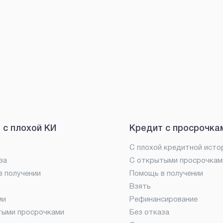
 с плохой КИ
Кредит с просрочка
С плохой кредитной исто
за
С открытыми просрочкам
 получении
Помощь в получении
Взять
ми
Рефинансирование
тыми просрочками
Без отказа