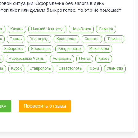
овой ситуации. Оформление без залога в день
стоп лист или делали банкротство, то это не помешает
рг
Казань
Нижний Новгород
Челябинск
Самара
ж
Пермь
Волгоград
Краснодар
Саратов
Тюмень
Хабаровск
Ярославль
Владивосток
Махачкала
ь
Набережные Челны
Астрахань
Пенза
Киров
ла
Курск
Ставрополь
Севастополь
Сочи
Улан-Удэ
вку
Проверить отзывы