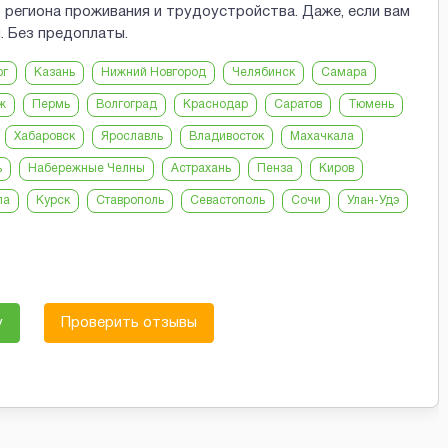
 региона проживания и трудоустройства. Даже, если вам
. Без предоплаты.
рг
Казань
Нижний Новгород
Челябинск
Самара
ж
Пермь
Волгоград
Краснодар
Саратов
Тюмень
Хабаровск
Ярославль
Владивосток
Махачкала
ь
Набережные Челны
Астрахань
Пенза
Киров
ла
Курск
Ставрополь
Севастополь
Сочи
Улан-Удэ
у
Проверить отзывы