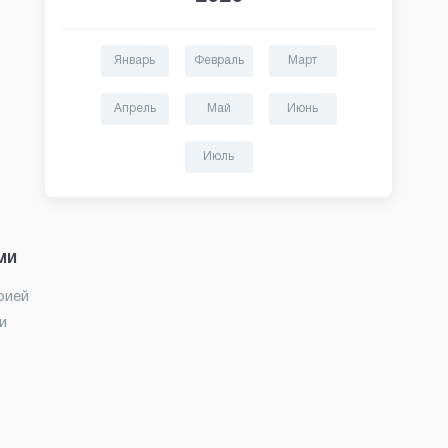
Январь
Февраль
Март
Апрель
Май
Июнь
Июль
ми
рией
и