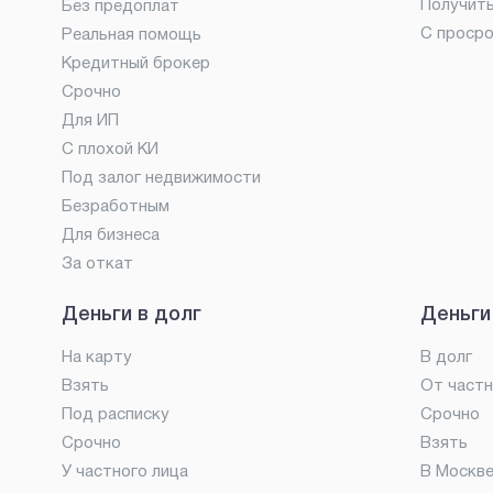
Получит
Без предоплат
С проср
Реальная помощь
Кредитный брокер
Срочно
Для ИП
С плохой КИ
Под залог недвижимости
Безработным
Для бизнеса
За откат
Деньги в долг
Деньги
На карту
В долг
Взять
От частн
Под расписку
Срочно
Срочно
Взять
У частного лица
В Москв