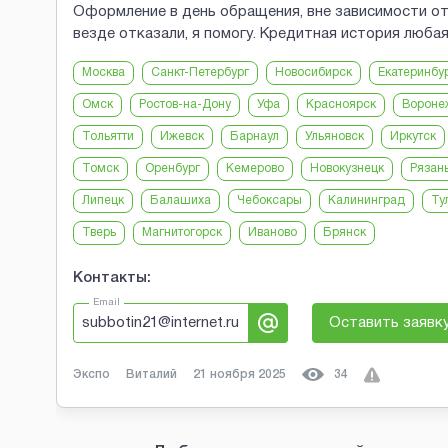
Оформление в день обращения, вне зависимости от
везде отказали, я помогу. Кредитная история любая
Москва
Санкт-Петербург
Новосибирск
Екатеринбу
Омск
Ростов-на-Дону
Уфа
Красноярск
Вороне
Тольятти
Ижевск
Барнаул
Ульяновск
Иркутск
Томск
Оренбург
Кемерово
Новокузнецк
Рязан
Липецк
Балашиха
Чебоксары
Калининград
Ту
Тверь
Магнитогорск
Иваново
Брянск
Контакты:
Email
subbotin21@internet.ru
Оставить заявк
Экспо
Виталий
21 ноября 2025
34