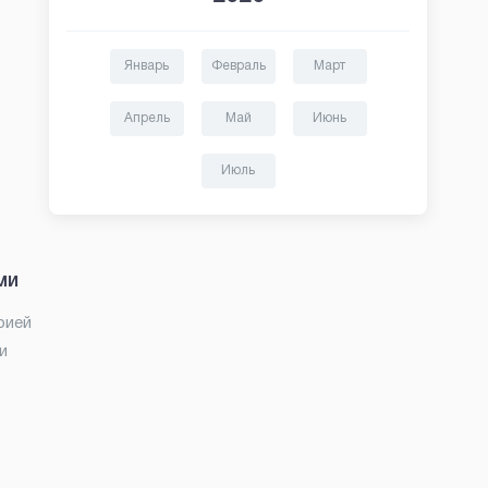
Январь
Февраль
Март
Апрель
Май
Июнь
Июль
ми
рией
и