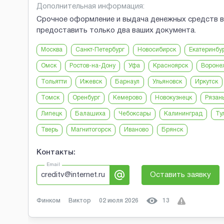
Дополнительная информация:
Срочное оформление и выдача денежных средств в
предоставить только два ваших документа.
Москва
Санкт-Петербург
Новосибирск
Екатеринбу
Омск
Ростов-на-Дону
Уфа
Красноярск
Вороне
Тольятти
Ижевск
Барнаул
Ульяновск
Иркутск
Томск
Оренбург
Кемерово
Новокузнецк
Рязан
Липецк
Балашиха
Чебоксары
Калининград
Ту
Тверь
Магнитогорск
Иваново
Брянск
Контакты:
Email
creditv@internet.ru
Оставить заявку
Финком
Виктор
02 июля 2026
13