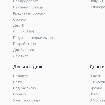
Получит
Без предоплат
С проср
Реальная помощь
Кредитный брокер
Срочно
Для ИП
С плохой КИ
Под залог недвижимости
Безработным
Для бизнеса
За откат
Деньги в долг
Деньги
На карту
В долг
Взять
От частн
Под расписку
Срочно
Срочно
Взять
У частного лица
В Москв