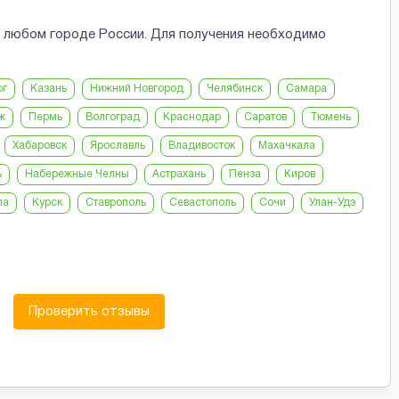
 любом городе России. Для получения необходимо
рг
Казань
Нижний Новгород
Челябинск
Самара
ж
Пермь
Волгоград
Краснодар
Саратов
Тюмень
Хабаровск
Ярославль
Владивосток
Махачкала
ь
Набережные Челны
Астрахань
Пенза
Киров
ла
Курск
Ставрополь
Севастополь
Сочи
Улан-Удэ
Проверить отзывы