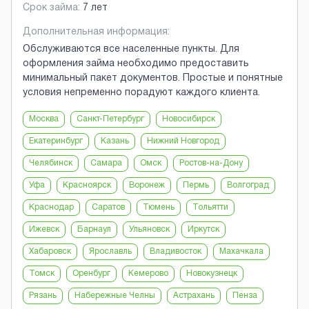
Срок займа:
7 лет
Дополнительная информация:
Обслуживаются все населенные пункты. Для
оформления займа необходимо предоставить
минимальный пакет документов. Простые и понятные
условия непременно порадуют каждого клиента.
Москва
Санкт-Петербург
Новосибирск
Екатеринбург
Казань
Нижний Новгород
Челябинск
Самара
Омск
Ростов-на-Дону
Уфа
Красноярск
Воронеж
Пермь
Волгоград
Краснодар
Саратов
Тюмень
Тольятти
Ижевск
Барнаул
Ульяновск
Иркутск
Хабаровск
Ярославль
Владивосток
Махачкала
Томск
Оренбург
Кемерово
Новокузнецк
Рязань
Набережные Челны
Астрахань
Пенза