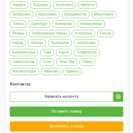
Ижевск
Барнаул
Ульяновск
Иркутск
Хабаровск
Ярославль
Владивосток
Махачкала
Томск
Оренбург
Кемерово
Новокузнецк
Рязань
Набережные Челны
Астрахань
Пенза
Киров
Липецк
Балашиха
Чебоксары
Калининград
Тула
Курск
Ставрополь
Севастополь
Сочи
Улан-Удэ
Тверь
Магнитогорск
Иваново
Брянск
Контакты:
Написать на почту
Оставить заявку
Проверить отзывы