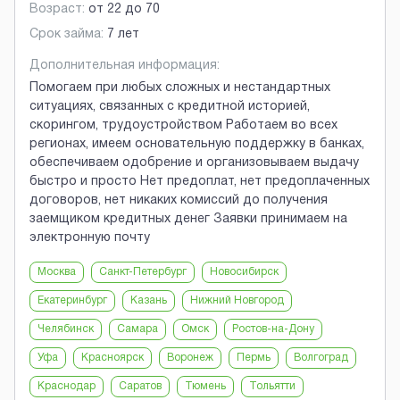
Возраст:
от
22
до
70
Срок займа:
7 лет
Дополнительная информация:
Помогаем при любых сложных и нестандартных
ситуациях, связанных с кредитной историей,
скорингом, трудоустройством Работаем во всех
регионах, имеем основательную поддержку в банках,
обеспечиваем одобрение и организовываем выдачу
быстро и просто Нет предоплат, нет предоплаченных
договоров, нет никаких комиссий до получения
заемщиком кредитных денег Заявки принимаем на
электронную почту
Москва
Санкт-Петербург
Новосибирск
Екатеринбург
Казань
Нижний Новгород
Челябинск
Самара
Омск
Ростов-на-Дону
Уфа
Красноярск
Воронеж
Пермь
Волгоград
Краснодар
Саратов
Тюмень
Тольятти