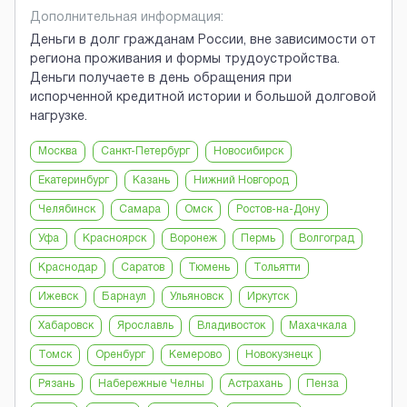
Дополнительная информация:
Деньги в долг гражданам России, вне зависимости от
региона проживания и формы трудоустройства.
Деньги получаете в день обращения при
испорченной кредитной истории и большой долговой
нагрузке.
Москва
Санкт-Петербург
Новосибирск
Екатеринбург
Казань
Нижний Новгород
Челябинск
Самара
Омск
Ростов-на-Дону
Уфа
Красноярск
Воронеж
Пермь
Волгоград
Краснодар
Саратов
Тюмень
Тольятти
Ижевск
Барнаул
Ульяновск
Иркутск
Хабаровск
Ярославль
Владивосток
Махачкала
Томск
Оренбург
Кемерово
Новокузнецк
Рязань
Набережные Челны
Астрахань
Пенза