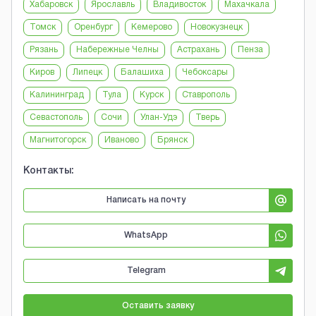
Хабаровск
Ярославль
Владивосток
Махачкала
Томск
Оренбург
Кемерово
Новокузнецк
Рязань
Набережные Челны
Астрахань
Пенза
Киров
Липецк
Балашиха
Чебоксары
Калининград
Тула
Курск
Ставрополь
Севастополь
Сочи
Улан-Удэ
Тверь
Магнитогорск
Иваново
Брянск
Контакты:
Написать на почту
WhatsApp
Telegram
Оставить заявку