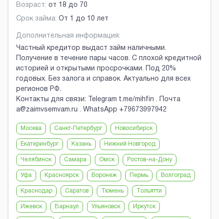
Возраст:
от
18
до
70
Срок займа:
От 1 до 10 лет
Дополнительная информация:
Частный кредитор выдаст займ наличными.
Получение в течение пары часов. С плохой кредитной
историей и открытыми просрочками. Под 20%
годовых. Без залога и справок. Актуально для всех
регионов РФ.
Контакты для связи: Telegram t.me/mihfin . Почта
a@zaimvsemvam.ru . WhatsApp +79673997942
Москва
Санкт-Петербург
Новосибирск
Екатеринбург
Казань
Нижний Новгород
Челябинск
Самара
Омск
Ростов-на-Дону
Уфа
Красноярск
Воронеж
Пермь
Волгоград
Краснодар
Саратов
Тюмень
Тольятти
Ижевск
Барнаул
Ульяновск
Иркутск