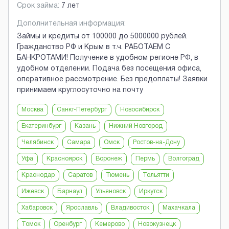
Срок займа:
7 лет
Дополнительная информация:
Займы и кредиты от 100000 до 5000000 рублей.
Гражданство РФ и Крым в т.ч. РАБОТАЕМ С
БАНКРОТАМИ! Получение в удобном регионе РФ, в
удобном отделении. Подача без посещения офиса,
оперативное рассмотрение. Без предоплаты! Заявки
принимаем круглосуточно на почту
Москва
Санкт-Петербург
Новосибирск
Екатеринбург
Казань
Нижний Новгород
Челябинск
Самара
Омск
Ростов-на-Дону
Уфа
Красноярск
Воронеж
Пермь
Волгоград
Краснодар
Саратов
Тюмень
Тольятти
Ижевск
Барнаул
Ульяновск
Иркутск
Хабаровск
Ярославль
Владивосток
Махачкала
Томск
Оренбург
Кемерово
Новокузнецк