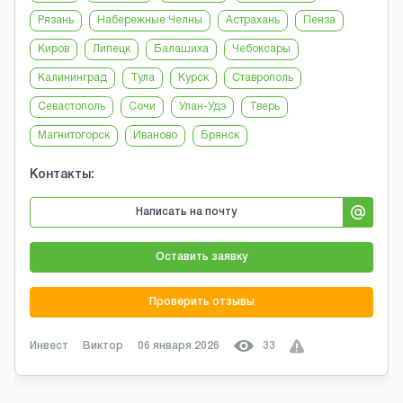
Рязань
Набережные Челны
Астрахань
Пенза
Киров
Липецк
Балашиха
Чебоксары
Калининград
Тула
Курск
Ставрополь
Севастополь
Сочи
Улан-Удэ
Тверь
Магнитогорск
Иваново
Брянск
Контакты:
Написать на почту
Оставить заявку
Проверить отзывы
Инвест
Виктор
06 января 2026
33