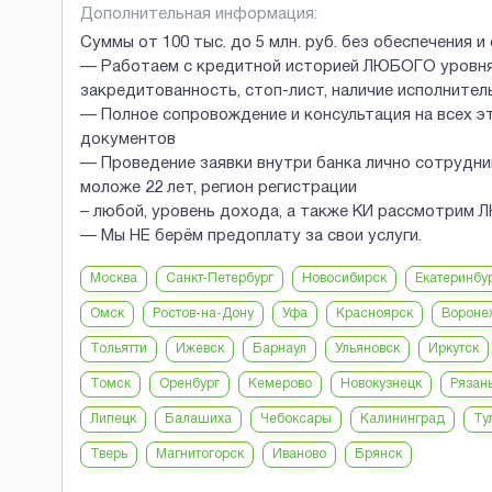
Дополнительная информация:
Суммы от 100 тыс. до 5 млн. руб. без обеспечения и
— Работаем с кредитной историей ЛЮБОГО уровня 
закредитованность, стоп-лист, наличие исполнитель
— Полное сопровождение и консультация на всех э
документов
— Проведение заявки внутри банка лично сотрудни
моложе 22 лет, регион регистрации
– любой, уровень дохода, а также КИ рассмотрим 
— Мы НЕ берём предоплату за свои услуги.
Москва
Санкт-Петербург
Новосибирск
Екатеринбу
Омск
Ростов-на-Дону
Уфа
Красноярск
Вороне
Тольятти
Ижевск
Барнаул
Ульяновск
Иркутск
Томск
Оренбург
Кемерово
Новокузнецк
Рязан
Липецк
Балашиха
Чебоксары
Калининград
Ту
Тверь
Магнитогорск
Иваново
Брянск