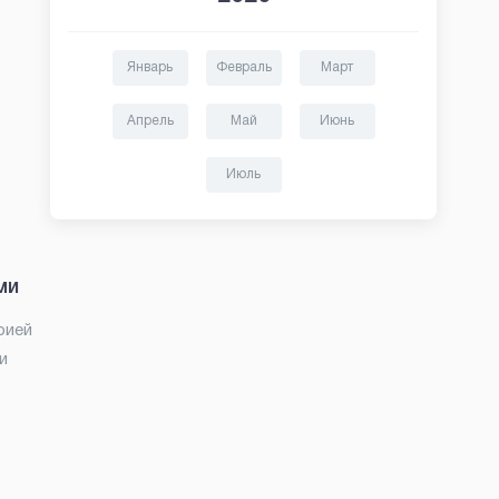
Январь
Февраль
Март
Апрель
Май
Июнь
Июль
ми
рией
и