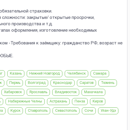
 обязательной страховки.
сложности: закрытые/ открытые просрочки,
ного производства и т.д.
тапах оформления, изготовление необходимых
ком -Требования к заёмщику: гражданство РФ, возраст не
ЛЮБЫЕ.
рг
Казань
Нижний Новгород
Челябинск
Самара
ж
Пермь
Волгоград
Краснодар
Саратов
Тюмень
Хабаровск
Ярославль
Владивосток
Махачкала
ь
Набережные Челны
Астрахань
Пенза
Киров
ла
Курск
Ставрополь
Севастополь
Сочи
Улан-Удэ