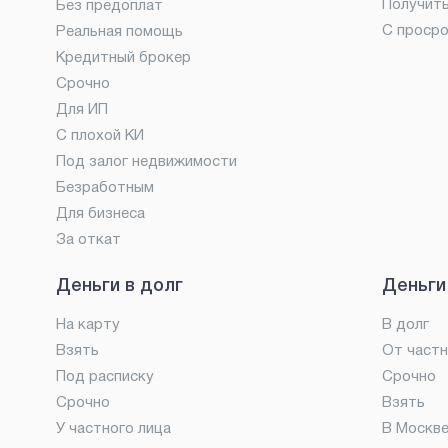
Получит
Без предоплат
С проср
Реальная помощь
Кредитный брокер
Срочно
Для ИП
С плохой КИ
Под залог недвижимости
Безработным
Для бизнеса
За откат
Деньги в долг
Деньги
На карту
В долг
Взять
От частн
Под расписку
Срочно
Срочно
Взять
У частного лица
В Москв