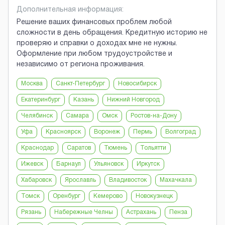
Дополнительная информация:
Решение ваших финансовых проблем любой
сложности в день обращения. Кредитную историю не
проверяю и справки о доходах мне не нужны.
Оформление при любом трудоустройстве и
независимо от региона проживания.
Москва
Санкт-Петербург
Новосибирск
Екатеринбург
Казань
Нижний Новгород
Челябинск
Самара
Омск
Ростов-на-Дону
Уфа
Красноярск
Воронеж
Пермь
Волгоград
Краснодар
Саратов
Тюмень
Тольятти
Ижевск
Барнаул
Ульяновск
Иркутск
Хабаровск
Ярославль
Владивосток
Махачкала
Томск
Оренбург
Кемерово
Новокузнецк
Рязань
Набережные Челны
Астрахань
Пенза