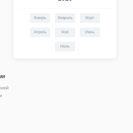
Январь
Февраль
Март
Апрель
Май
Июнь
Июль
ми
рией
и