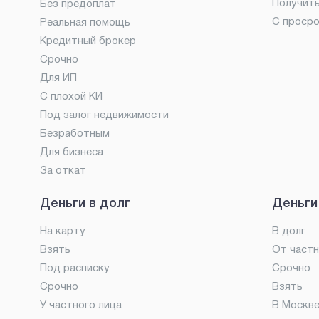
Получит
Без предоплат
С проср
Реальная помощь
Кредитный брокер
Срочно
Для ИП
С плохой КИ
Под залог недвижимости
Безработным
Для бизнеса
За откат
Деньги в долг
Деньги
На карту
В долг
Взять
От частн
Под расписку
Срочно
Срочно
Взять
У частного лица
В Москв