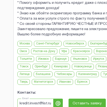
* Помогу оформить и получить кредит даже с плох
подтверждения дохода!
* Знаю как обойти скоринговую программу банка
* Оплата за мои услуги строго по факту получения 
* Со своей стороны ГАРАНТИРУЮ ЧЕСТНЫЕ И ПР
Заинтересовало предложение, пишите на электрон
Вышлю более подробную информацию!
Москва
Санкт-Петербург
Новосибирск
Екатеринбу
Омск
Ростов-на-Дону
Уфа
Красноярск
Вороне
Тольятти
Ижевск
Барнаул
Ульяновск
Иркутск
Томск
Оренбург
Кемерово
Новокузнецк
Рязан
Липецк
Балашиха
Чебоксары
Калининград
Ту
Тверь
Магнитогорск
Иваново
Брянск
Контакты:
Email
kredit.invest@list.ru
Оставить заявку