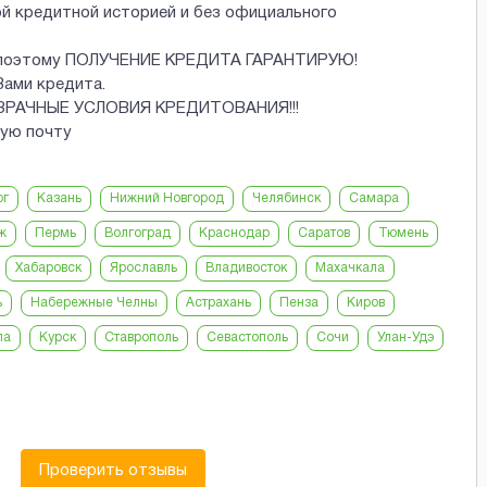
ой кредитной историей и без официального
 и поэтому ПОЛУЧЕНИЕ КРЕДИТА ГАРАНТИРУЮ!
Вами кредита.
ОЗРАЧНЫЕ УСЛОВИЯ КРЕДИТОВАНИЯ!!!
ную почту
рг
Казань
Нижний Новгород
Челябинск
Самара
ж
Пермь
Волгоград
Краснодар
Саратов
Тюмень
Хабаровск
Ярославль
Владивосток
Махачкала
ь
Набережные Челны
Астрахань
Пенза
Киров
ла
Курск
Ставрополь
Севастополь
Сочи
Улан-Удэ
Проверить отзывы