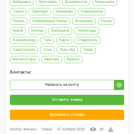
Хабаровск
Ярославль
Владивосток
Махачкала
Томск
Оренбург
Кемерово
Новокузнецк
Рязань
Набережные Челны
Астрахань
Пенза
Киров
Липецк
Балашиха
Чебоксары
Калининград
Тула
Курск
Ставрополь
Севастополь
Сочи
Улан-Удэ
Тверь
Магнитогорск
Иваново
Брянск
Контакты:
Написать на почту
Оставить заявку
Проверить отзывы
Глобал Финанс
Павел
07 ноября 2025
28