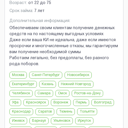
Возраст:
от
22
до
75
Срок займа:
7 лет
Дополнительная информация:
Обеспечиваем своим клиентам получение денежных
средств на по настоящему выгодных условиях
Даже если ваша КИ не идеальна, даже если имеются
просрочки и многочисленные отказы, мы гарантируем
вам получение необходимой суммы
Работаем легально, без предоплаты, без разного
рода поборов.
Москва
Санкт-Петербург
Новосибирск
Екатеринбург
Казань
Нижний Новгород
Челябинск
Самара
Омск
Ростов-на-Дону
Уфа
Красноярск
Воронеж
Пермь
Волгоград
Краснодар
Саратов
Тюмень
Тольятти
Ижевск
Барнаул
Ульяновск
Иркутск