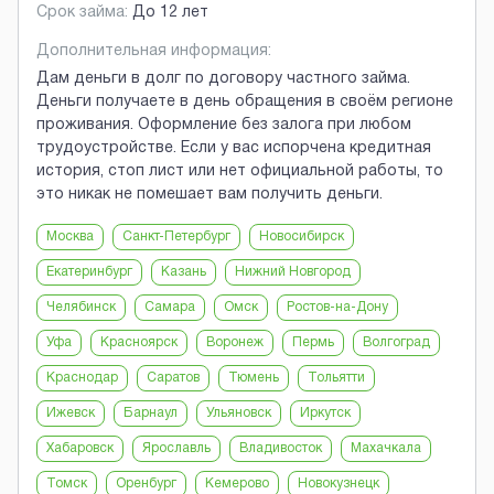
Срок займа:
До 12 лет
Дополнительная информация:
Дам деньги в долг по договору частного займа.
Деньги получаете в день обращения в своём регионе
проживания. Оформление без залога при любом
трудоустройстве. Если у вас испорчена кредитная
история, стоп лист или нет официальной работы, то
это никак не помешает вам получить деньги.
Москва
Санкт-Петербург
Новосибирск
Екатеринбург
Казань
Нижний Новгород
Челябинск
Самара
Омск
Ростов-на-Дону
Уфа
Красноярск
Воронеж
Пермь
Волгоград
Краснодар
Саратов
Тюмень
Тольятти
Ижевск
Барнаул
Ульяновск
Иркутск
Хабаровск
Ярославль
Владивосток
Махачкала
Томск
Оренбург
Кемерово
Новокузнецк