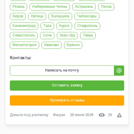
Рязань
Набережные Челны
Астрахань
Пенза
Киров
Липецк
Балашиха
Чебоксары
Калининград
Тула
Курск
Ставрополь
Севастополь
Сочи
Улан-Удэ
Тверь
Магнитогорск
Иваново
Брянск
Контакты:
Написать на почту
Оставить заявку
Проверить отзывы
Деньги под расписку
Фидан
29 июня 2026
20