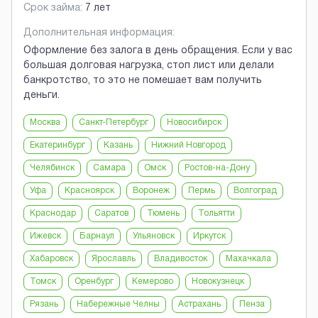
Срок займа:
7 лет
Дополнительная информация:
Оформление без залога в день обращения. Если у вас
большая долговая нагрузка, стоп лист или делали
банкротство, то это не помешает вам получить
деньги.
Москва
Санкт-Петербург
Новосибирск
Екатеринбург
Казань
Нижний Новгород
Челябинск
Самара
Омск
Ростов-на-Дону
Уфа
Красноярск
Воронеж
Пермь
Волгоград
Краснодар
Саратов
Тюмень
Тольятти
Ижевск
Барнаул
Ульяновск
Иркутск
Хабаровск
Ярославль
Владивосток
Махачкала
Томск
Оренбург
Кемерово
Новокузнецк
Рязань
Набережные Челны
Астрахань
Пенза