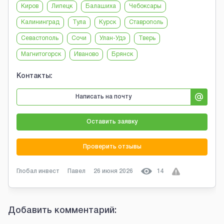
Киров
Липецк
Балашиха
Чебоксары
Калининград
Тула
Курск
Ставрополь
Севастополь
Сочи
Улан-Удэ
Тверь
Магнитогорск
Иваново
Брянск
Контакты:
Написать на почту
Оставить заявку
Проверить отзывы
Глобал инвест
Павел
26 июня 2026
14
Добавить комментарий: