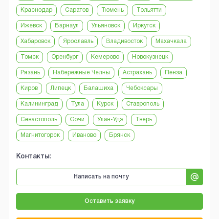
Краснодар
Саратов
Тюмень
Тольятти
Ижевск
Барнаул
Ульяновск
Иркутск
Хабаровск
Ярославль
Владивосток
Махачкала
Томск
Оренбург
Кемерово
Новокузнецк
Рязань
Набережные Челны
Астрахань
Пенза
Киров
Липецк
Балашиха
Чебоксары
Калининград
Тула
Курск
Ставрополь
Севастополь
Сочи
Улан-Удэ
Тверь
Магнитогорск
Иваново
Брянск
Контакты:
Написать на почту
Оставить заявку