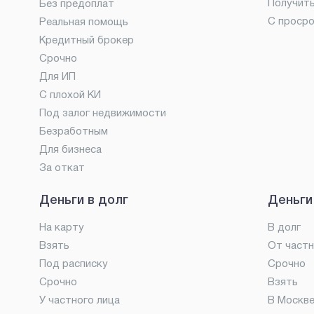
Получит
Без предоплат
С проср
Реальная помощь
Кредитный брокер
Срочно
Для ИП
С плохой КИ
Под залог недвижимости
Безработным
Для бизнеса
За откат
Деньги в долг
Деньги
На карту
В долг
Взять
От частн
Под расписку
Срочно
Срочно
Взять
У частного лица
В Москв