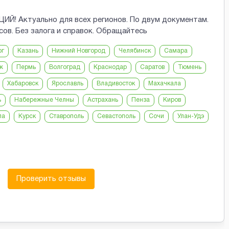
 Актуально для всех регионов. По двум документам.
сов. Без залога и справок. Обращайтесь
рг
Казань
Нижний Новгород
Челябинск
Самара
ж
Пермь
Волгоград
Краснодар
Саратов
Тюмень
Хабаровск
Ярославль
Владивосток
Махачкала
ь
Набережные Челны
Астрахань
Пенза
Киров
ла
Курск
Ставрополь
Севастополь
Сочи
Улан-Удэ
Проверить отзывы