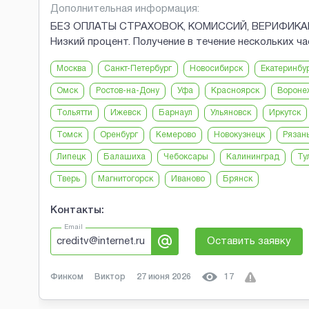
Дополнительная информация:
БЕЗ ОПЛАТЫ СТРАХОВОК, КОМИССИЙ, ВЕРИФИКАЦИЙ!
Низкий процент. Получение в течение нескольких ча
Москва
Санкт-Петербург
Новосибирск
Екатеринбу
Омск
Ростов-на-Дону
Уфа
Красноярск
Вороне
Тольятти
Ижевск
Барнаул
Ульяновск
Иркутск
Томск
Оренбург
Кемерово
Новокузнецк
Рязан
Липецк
Балашиха
Чебоксары
Калининград
Ту
Тверь
Магнитогорск
Иваново
Брянск
Контакты:
Email
creditv@internet.ru
Оставить заявку
Финком
Виктор
27 июня 2026
17