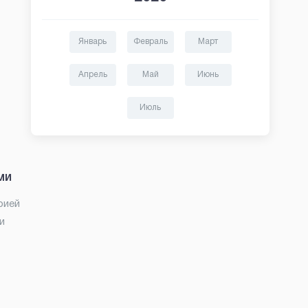
Январь
Февраль
Март
Апрель
Май
Июнь
Июль
ми
рией
и