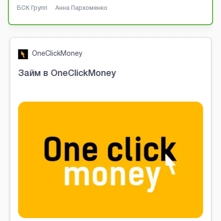
БСК Групп
Анна Пархоменко
OneClickMoney
Займ в OneClickMoney