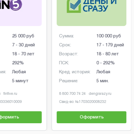
25 000 руб
Сумма:
100 000 руб
7 - 30 дней
Срок:
17 - 179 дней
18 - 70 лет
Возраст:
18 - 80 лет
292%
ПСК:
0 - 292%
ия:
Любая
Кред. история:
Любая
5 минут
Решение:
5 мин.
3
finfive.ru
8 800 700 74 24
dengisrazy.ru
03336010009
Свид-во: №
1703020008232
формить
Оформить