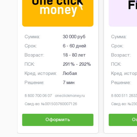
б
Сумма:
30 000 руб
Сумма:
й
Срок:
6 - 60 дней
Срок:
Возраст:
18 - 80 лет
Возраст:
ПСК:
291% - 292%
ПСК:
Кред. история:
Любая
Кред. истор
Решение:
7 мин
Решение:
8 800 700 06 07
oneclickmoney.ru
8 800 511 283
Свид-во: №
001503760007126
Свид-во: №
23
Оформить
О