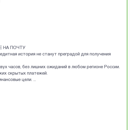
Й
Е НА ПОЧТУ
редитная история не станут преградой для получения
двух часов, без лишних ожиданий в любом регионе России.
аких скрытых платежей.
финансовые цели.
...