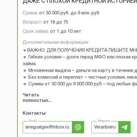
ДАЖЕ С ПЛОХОЙ КРЕДИТНОЙ ИСТОРИЕ
Сумма:
от
30 000 руб.
до
9 млн. руб
Возраст:
от
18
до
75
Срок займа:
от 1 до 10 лет
Дополнительная информация:
🔹ВАЖНО: ДЛЯ ПОЛУЧЕНИЯ КРЕДИТА ПИШИТЕ МН
🔹 Гибкие условия – долги перед МФО или плохая к
займа.
🔹 Мгновенная выдача – деньги на карту в течение 
🔹 Без комиссий и переплат – честные условия, ник
🔹 Суммы от 30 000 до 9 000 000 руб – под любые 
Читать
полностью...
Контакты:
Email
Telegram
anegualgex@inbox.ru
Veraribeiru