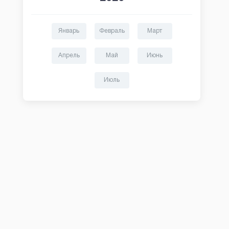
Январь
Февраль
Март
Апрель
Май
Июнь
Июль
Быстроденьги
Манимен
Первый займ без
Первый займ б
процентов