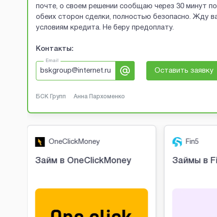
почте, о своем решении сообщаю через 30 минут п
обеих сторон сделки, полностью безопасно. Жду ва
условиям кредита. Не беру предоплату.
Контакты:
Email
bskgroup@internet.ru
Оставить заявку
БСК Групп
Анна Пархоменко
OneClickMoney
Fin5
о
Займ в OneClickMoney
Займы в F