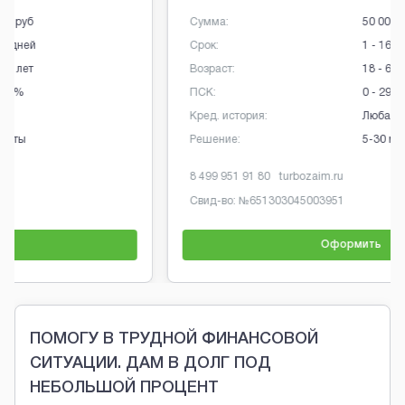
Сумма:
50 000 руб
Срок:
1 - 168 дней
Возраст:
18 - 65 лет
ПСК:
0 - 292%
Кред. история:
Любая
Решение:
5-30 мин
8 499 951 91 80
turbozaim.ru
Свид-во: №
651303045003951
Оформить
Brobaza - Обычные объявления
ПОМОГУ В ТРУДНОЙ ФИНАНСОВОЙ
СИТУАЦИИ. ДАМ В ДОЛГ ПОД
НЕБОЛЬШОЙ ПРОЦЕНТ