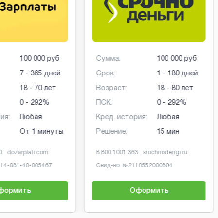
100 000 руб
Сумма:
100 000 руб
7 - 365 дней
Срок:
1 - 180 дней
18 - 70 лет
Возраст:
18 - 80 лет
0 - 292%
ПСК:
0 - 292%
ия:
Любая
Кред. история:
Любая
От 1 минуты
Решение:
15 мин
0
dozarplati.com
8 800 1001 363
srochnodengi.ru
-14-031-40-005467
Свид-во: №
2110552000304
формить
Оформить