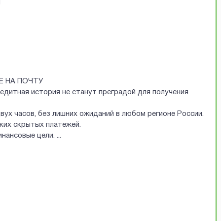
Й
Е НА ПОЧТУ
редитная история не станут преградой для получения
двух часов, без лишних ожиданий в любом регионе России.
аких скрытых платежей.
финансовые цели.
...