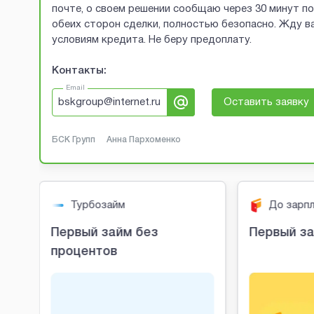
почте, о своем решении сообщаю через 30 минут п
обеих сторон сделки, полностью безопасно. Жду ва
условиям кредита. Не беру предоплату.
Контакты:
Email
bskgroup@internet.ru
Оставить заявку
БСК Групп
Анна Пархоменко
Турбозайм
До зарп
Первый займ без
Первый за
процентов