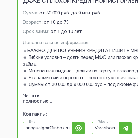
ДАЖЕ С ПЛОХОЙ КРЕДИТНОЙ ИСТОРИЕ
Сумма:
от
30 000 руб.
до
9 млн. руб
Возраст:
от
18
до
75
Срок займа:
от 1 до 10 лет
Дополнительная информация:
🔹ВАЖНО: ДЛЯ ПОЛУЧЕНИЯ КРЕДИТА ПИШИТЕ МН
🔹 Гибкие условия – долги перед МФО или плохая к
займа.
🔹 Мгновенная выдача – деньги на карту в течение 
🔹 Без комиссий и переплат – честные условия, ник
🔹 Суммы от 30 000 до 9 000 000 руб – под любые 
Читать
полностью...
Контакты:
Email
Telegram
anegualgex@inbox.ru
Veraribeiru