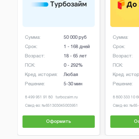
Сумма:
50 000 руб
Сумма:
Срок:
1 - 168 дней
Срок:
Возраст:
18 - 65 лет
Возраст:
ПСК:
0 - 292%
ПСК:
Кред. история:
Любая
Кред. истор
Решение:
5-30 мин
Решение:
8 499 951 91 80
turbozaim.ru
8 800 333 10 6
Свид-во: №
651303045003951
Свид-во: №
65
Оформить
О