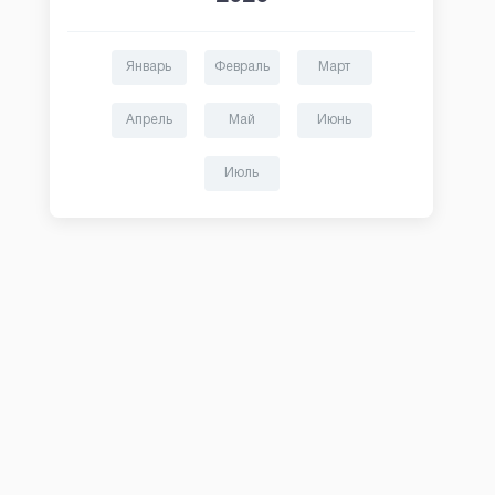
Январь
Февраль
Март
Апрель
Май
Июнь
Июль
OneClickMoney
Fin5
Займ в OneClickMoney
Займы в Fin5