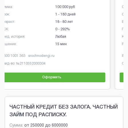
Сумма:
30 000 руб
Срок:
6 - 60 дней
Возраст:
18 - 80 лет
ПСК:
291% - 292%
Кред. история:
Любая
Решение:
7 мин
8 800 700 06 07
oneclickmoney.ru
Свид-во: №
001503760007126
Оформить
Brobaza - Обычные объявления
ЧАСТНЫЙ КРЕДИТ БЕЗ ЗАЛОГА. ЧАСТНЫЙ
ЗАЙМ ПОД РАСПИСКУ.
Сумма:
от
250000
до
6000000