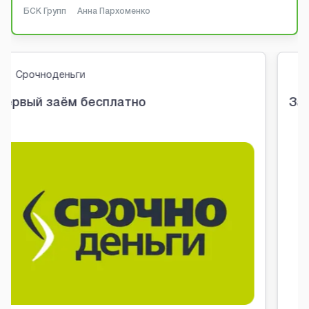
БСК Групп
Анна Пархоменко
OneClickMoney
Займ в OneClickMoney