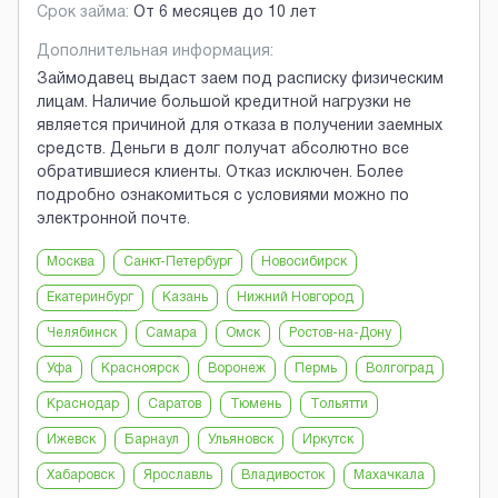
Срок займа:
От 6 месяцев до 10 лет
Дополнительная информация:
Займодавец выдаст заем под расписку физическим
лицам. Наличие большой кредитной нагрузки не
является причиной для отказа в получении заемных
средств. Деньги в долг получат абсолютно все
обратившиеся клиенты. Отказ исключен. Более
подробно ознакомиться с условиями можно по
электронной почте.
Москва
Санкт-Петербург
Новосибирск
Екатеринбург
Казань
Нижний Новгород
Челябинск
Самара
Омск
Ростов-на-Дону
Уфа
Красноярск
Воронеж
Пермь
Волгоград
Краснодар
Саратов
Тюмень
Тольятти
Ижевск
Барнаул
Ульяновск
Иркутск
Хабаровск
Ярославль
Владивосток
Махачкала