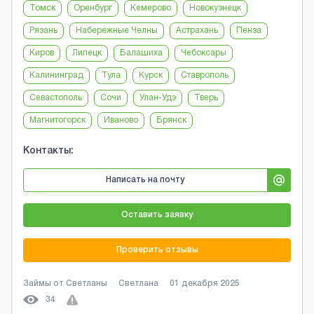
Томск
Оренбург
Кемерово
Новокузнецк
Рязань
Набережные Челны
Астрахань
Пенза
Киров
Липецк
Балашиха
Чебоксары
Калининград
Тула
Курск
Ставрополь
Севастополь
Сочи
Улан-Удэ
Тверь
Магнитогорск
Иваново
Брянск
Контакты:
Написать на почту
Оставить заявку
Проверить отзывы
Займы от Светланы
Светлана
01 декабря 2025
34