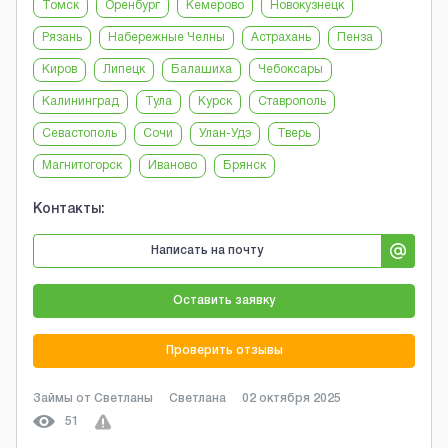
Томск
Оренбург
Кемерово
Новокузнецк
Рязань
Набережные Челны
Астрахань
Пенза
Киров
Липецк
Балашиха
Чебоксары
Калининград
Тула
Курск
Ставрополь
Севастополь
Сочи
Улан-Удэ
Тверь
Магнитогорск
Иваново
Брянск
Контакты:
Написать на почту
Оставить заявку
Проверить отзывы
Займы от Светланы
Светлана
02 октября 2025
51