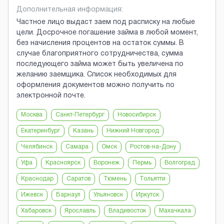
Дополнительная информация:
Частное лицо выдаст заем под расписку на любые
цели. Досрочное погашение займа в любой момент,
без начисления процентов на остаток суммы. В
случае благоприятного сотрудничества, сумма
последующего займа может быть увеличена по
желанию заемщика. Список необходимых для
оформления документов можно получить по
электронной почте.
Москва
Санкт-Петербург
Новосибирск
Екатеринбург
Казань
Нижний Новгород
Челябинск
Самара
Омск
Ростов-на-Дону
Уфа
Красноярск
Воронеж
Пермь
Волгоград
Краснодар
Саратов
Тюмень
Тольятти
Ижевск
Барнаул
Ульяновск
Иркутск
Хабаровск
Ярославль
Владивосток
Махачкала