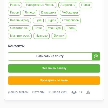
Рязань
Набережные Челны
Астрахань
Пенза
Киров
Липецк
Балашиха
Чебоксары
Калининград
Тула
Курск
Ставрополь
Севастополь
Сочи
Улан-Удэ
Тверь
Магнитогорск
Иваново
Брянск
Контакты:
Написать на почту
Оставить заявку
Проверить отзывы
Деньги Мигом
Виталий
01 июля 2026
14