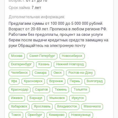
Возраст:
от
21
до
70
Срок займа:
7 лет
Дополнительная информация:
Предлагаем суммы от 100 000 до 5 000 000 рублей.
Возраст от 20-69 лет. Прописка в любом регионе РФ.
Работаем без предоплаты, процент за свои услуги
берем после выдачи кредитных средств заемщику на
руки Обращайтесь на электронную почту
Москва
Санкт-Петербург
Новосибирск
Екатеринбург
Казань
Нижний Новгород
Челябинск
Самара
Омск
Ростов-на-Дону
Уфа
Красноярск
Воронеж
Пермь
Волгоград
Краснодар
Саратов
Тюмень
Тольятти
Ижевск
Барнаул
Ульяновск
Иркутск
Хабаровск
Ярославль
Владивосток
Махачкала
Томск
Оренбург
Кемерово
Новокузнецк